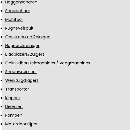
Heggenscharen
Snoeischaar
Multitool
Rugnevelspuit
Opruimen en Reinigen
Hogedrukreiniger
Bladblazers/Zuigers
Onkruidborstelmachines / Veegmachines
Sneeuwruimers
Werktuigdragers
Transporter
Kippers
Diversen
Pompen
Motordoorslijper