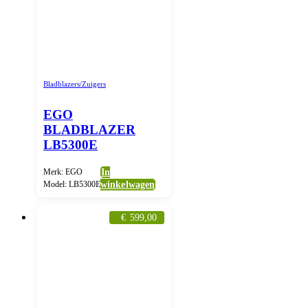
Bladblazers/Zuigers
EGO
BLADBLAZER
LB5300E
Merk: EGO
In
Model: LB5300E
winkelwagen
€
599,00