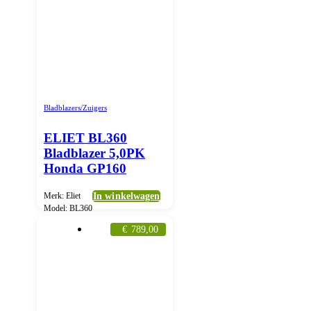
Bladblazers/Zuigers
ELIET BL360
Bladblazer 5,0PK
Honda GP160
Merk: Eliet
In winkelwagen
Model: BL360
€
789,00