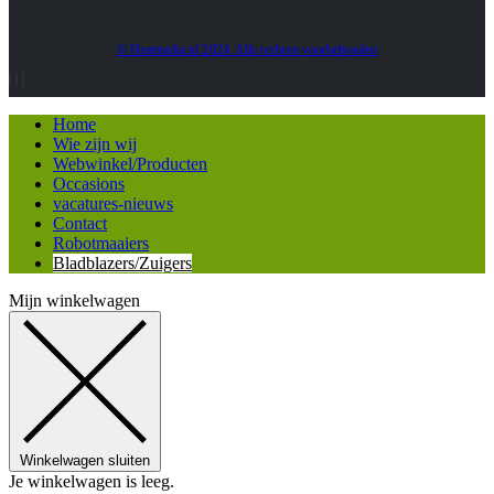
© Heatmedia.nl 2024. Alle rechten voorbehouden
Home
Wie zijn wij
Webwinkel/Producten
Occasions
vacatures-nieuws
Contact
Robotmaaiers
Bladblazers/Zuigers
Mijn winkelwagen
Winkelwagen sluiten
Je winkelwagen is leeg.