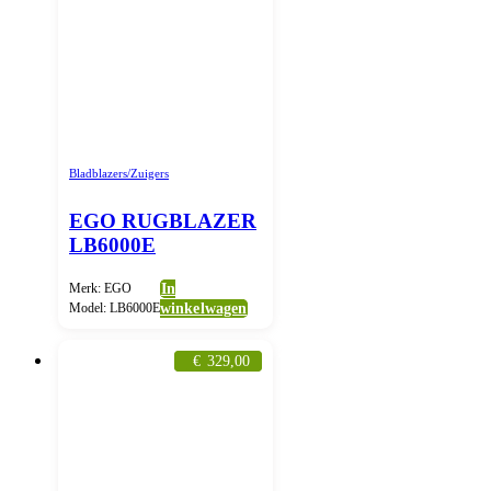
Bladblazers/Zuigers
EGO RUGBLAZER
LB6000E
Merk: EGO
In
Model: LB6000E
winkelwagen
€
329,00