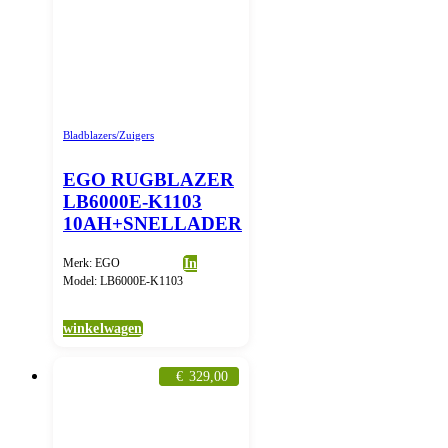
Bladblazers/Zuigers
EGO RUGBLAZER
LB6000E-K1103
10AH+SNELLADER
Merk: EGO
In
Model: LB6000E-K1103
winkelwagen
€
329,00