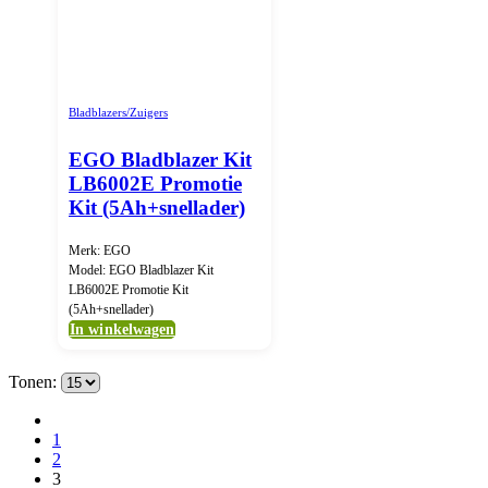
Bladblazers/Zuigers
EGO Bladblazer Kit
LB6002E Promotie
Kit (5Ah+snellader)
Merk: EGO
Model: EGO Bladblazer Kit
LB6002E Promotie Kit
(5Ah+snellader)
In winkelwagen
Tonen:
1
2
3