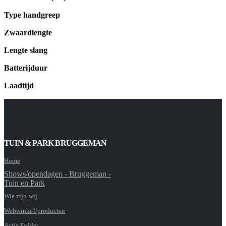
Type handgreep
Zwaardlengte
Lengte slang
Batterijduur
Laadtijd
TUIN & PARK BRUGGEMAN
Home
Shows/opendagen - Bruggeman -
Tuin en Park
Wie zijn wij
Webwinkel/producten
Actie Folder