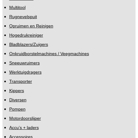
Multitool
Rugnevelspuit
Opruimen en Reinigen
Hogedrukreiniger
Bladblazers/Zuigers
Onkruidborstelmachines / Veegmachines
Sneeuwruimers
Werktuigdragers
Transporter
Kippers
Diversen
Pompen
Motordoorslijper
Accu’s + laders
Accessoires