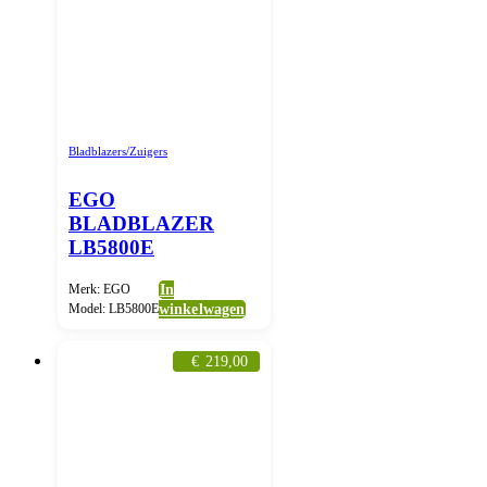
Bladblazers/Zuigers
EGO
BLADBLAZER
LB5800E
Merk: EGO
In
Model: LB5800E
winkelwagen
€
219,00