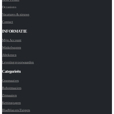
Occasions
Vacatures & nieuws
Contact
INFORMATIE
Mijn Account
Winkelwagen
Afrekenen
Leveringsvoorwaarden
Categorieën
Grasmaaiers
Robotmaaiers
Zitmaaiers
Kettingzagen
Bladblazers/Zuigers