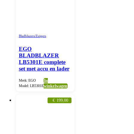
Bladblazers/Zuigers
EGO
BLADBLAZER
LB5301E complete
set met accu en lader
Merk: EGO
In
Model: LB5301E
winkelwagen
€
199,00