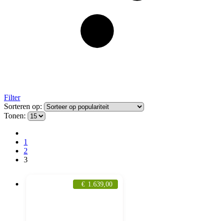
Filter
Sorteren op:
Tonen:
1
2
3
€
1.639,00