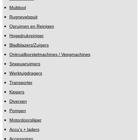
Multitool
Rugnevelspuit
Opruimen en Reinigen
Hogedrukreiniger
Bladblazers/Zuigers
Onkruidborstelmachines / Veegmachines
Sneeuwruimers
Werktuigdragers
Transporter
Kippers
Diversen
Pompen
Motordoorslijper
Accu’s + laders
Accessoires