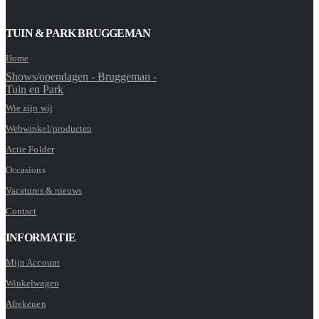
TUIN & PARK BRUGGEMAN
Home
Shows/opendagen - Bruggeman -
Tuin en Park
Wie zijn wij
Webwinkel/producten
Actie Folder
Occasions
Vacatures & nieuws
Contact
INFORMATIE
Mijn Account
Winkelwagen
Afrekenen