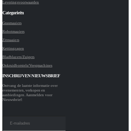
Leveringsvoorwaarden
Categorieën
Grasmaaiers
Robotmaaiers
Zitmaaiers
Kettingzagen
Bladblazers/Zuigers
Onkruidborstels/Veegmachines
INSCHRIJVEN NIEUWSBRIEF
Ontvang de laatste informatie over
evenementen, verkopen en
aanbiedingen. Aanmelden voor
Nieuwsbrief: