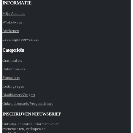
INFORMATIE
Mijn Account
Winkelwagen
Afrekenen
Leveringsvoorwaarden
Categorieën
Grasmaaiers
Robotmaaiers
Zitmaaiers
Kettingzagen
Bladblazers/Zuigers
Onkruidborstels/Veegmachines
INSCHRIJVEN NIEUWSBRIEF
Ontvang de laatste informatie over
evenementen, verkopen en