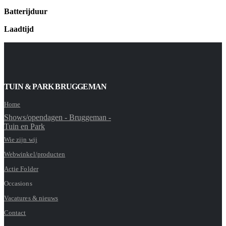
Batterijduur
Laadtijd
TUIN & PARK BRUGGEMAN
Home
Shows/opendagen - Bruggeman -
Tuin en Park
Wie zijn wij
Webwinkel/producten
Actie Folder
Occasions
Vacatures & nieuws
Contact