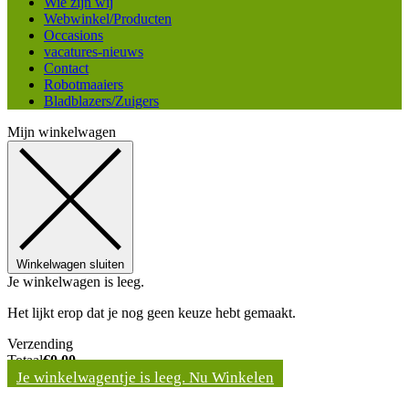
Wie zijn wij
Webwinkel/Producten
Occasions
vacatures-nieuws
Contact
Robotmaaiers
Bladblazers/Zuigers
Mijn winkelwagen
Winkelwagen sluiten
Je winkelwagen is leeg.
Het lijkt erop dat je nog geen keuze hebt gemaakt.
Verzending
Totaal
€
0,00
Je winkelwagentje is leeg. Nu Winkelen