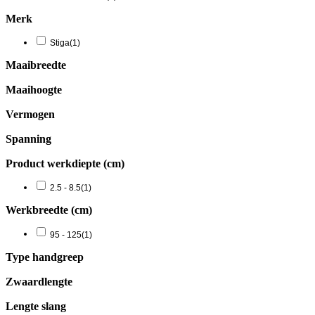
Merk
Stiga
(1)
Maaibreedte
Maaihoogte
Vermogen
Spanning
Product werkdiepte (cm)
2.5 - 8.5
(1)
Werkbreedte (cm)
95 - 125
(1)
Type handgreep
Zwaardlengte
Lengte slang