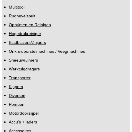
Multitool
Rugnevelspuit
Opruimen en Reinigen
Hogedrukreiniger
Bladblazers/Zuigers
Onkruidborstelmachines / Veegmachines
Sneeuwruimers
Werktuigdragers
Transporter
Kippers
Diversen
Pompen
Motordoorslijper
Accu’s + laders
Accessoires