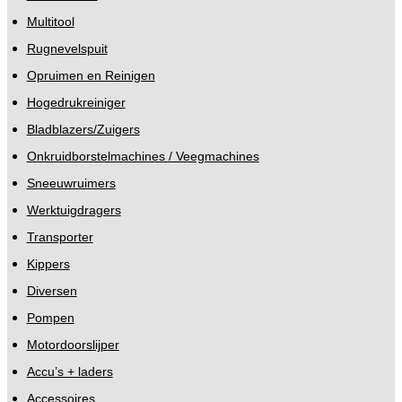
Multitool
Rugnevelspuit
Opruimen en Reinigen
Hogedrukreiniger
Bladblazers/Zuigers
Onkruidborstelmachines / Veegmachines
Sneeuwruimers
Werktuigdragers
Transporter
Kippers
Diversen
Pompen
Motordoorslijper
Accu’s + laders
Accessoires