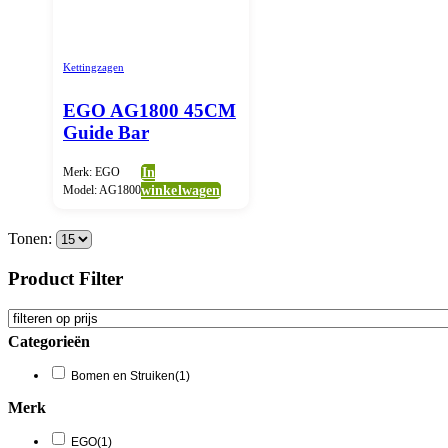
Kettingzagen
EGO AG1800 45CM
Guide Bar
Merk: EGO
In
Model: AG1800
winkelwagen
Tonen:
Product Filter
Categorieën
Bomen en Struiken
(1)
Merk
EGO
(1)