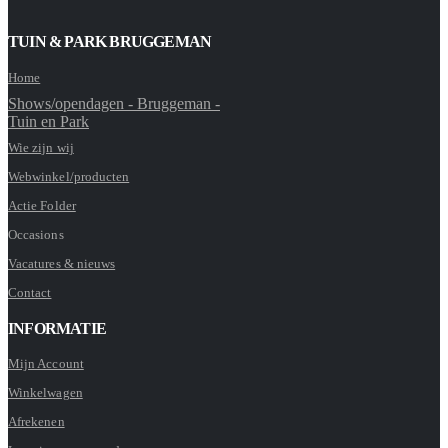
TUIN & PARK BRUGGEMAN
Home
Shows/opendagen - Bruggeman -
Tuin en Park
Wie zijn wij
Webwinkel/producten
Actie Folder
Occasions
Vacatures & nieuws
Contact
INFORMATIE
Mijn Account
Winkelwagen
Afrekenen