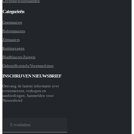
Leveringsvoorwaarden
Categorieën
Grasmaaiers
Robotmaaiers
Zitmaaiers
Kettingzagen
Bladblazers/Zuigers
Onkruidborstels/Veegmachines
INSCHRIJVEN NIEUWSBRIEF
Ontvang de laatste informatie over
evenementen, verkopen en
aanbiedingen. Aanmelden voor
Nieuwsbrief: