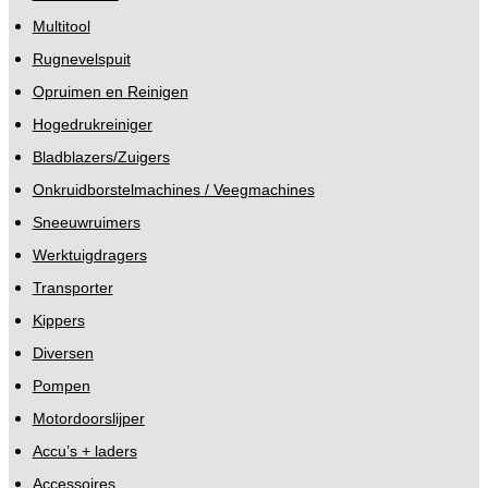
Multitool
Rugnevelspuit
Opruimen en Reinigen
Hogedrukreiniger
Bladblazers/Zuigers
Onkruidborstelmachines / Veegmachines
Sneeuwruimers
Werktuigdragers
Transporter
Kippers
Diversen
Pompen
Motordoorslijper
Accu’s + laders
Accessoires