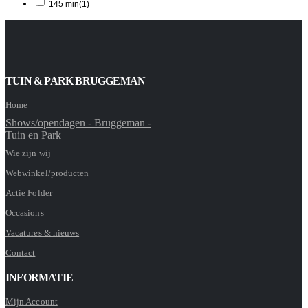
145 min
(1)
TUIN & PARK BRUGGEMAN
Home
Shows/opendagen - Bruggeman -
Tuin en Park
Wie zijn wij
Webwinkel/producten
Actie Folder
Occasions
Vacatures & nieuws
Contact
INFORMATIE
Mijn Account