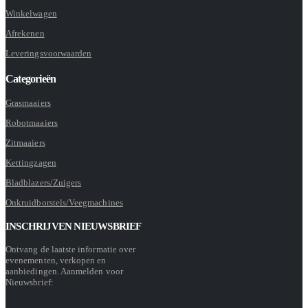
Winkelwagen
Afrekenen
Leveringsvoorwaarden
Categorieën
Grasmaaiers
Robotmaaiers
Zitmaaiers
Kettingzagen
Bladblazers/Zuigers
Onkruidborstels/Veegmachines
INSCHRIJVEN NIEUWSBRIEF
Ontvang de laatste informatie over
evenementen, verkopen en
aanbiedingen. Aanmelden voor
Nieuwsbrief: