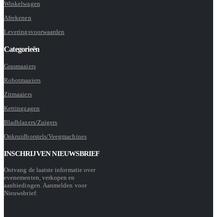
Winkelwagen
Afrekenen
Leveringsvoorwaarden
Categorieën
Grasmaaiers
Robotmaaiers
Zitmaaiers
Kettingzagen
Bladblazers/Zuigers
Onkruidborstels/Veegmachines
INSCHRIJVEN NIEUWSBRIEF
Ontvang de laatste informatie over
evenementen, verkopen en
aanbiedingen. Aanmelden voor
Nieuwsbrief: