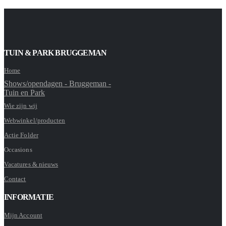
TUIN & PARK BRUGGEMAN
Home
Shows/opendagen - Bruggeman -
Tuin en Park
Wie zijn wij
Webwinkel/producten
Actie Folder
Occasions
Vacatures & nieuws
Contact
INFORMATIE
Mijn Account