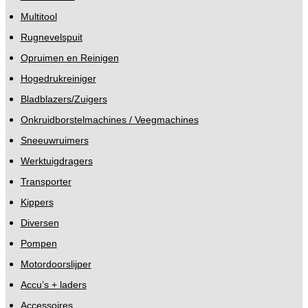
Multitool
Rugnevelspuit
Opruimen en Reinigen
Hogedrukreiniger
Bladblazers/Zuigers
Onkruidborstelmachines / Veegmachines
Sneeuwruimers
Werktuigdragers
Transporter
Kippers
Diversen
Pompen
Motordoorslijper
Accu’s + laders
Accessoires