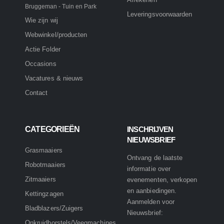
Bruggeman - Tuin en Park
Leveringsvoorwaarden
Wie zijn wij
Webwinkel/producten
Actie Folder
Occasions
Vacatures & nieuws
Contact
CATEGORIEËN
INSCHRIJVEN
NIEUWSBRIEF
Grasmaaiers
Ontvang de laatste
Robotmaaiers
informatie over
Zitmaaiers
evenementen, verkopen
en aanbiedingen.
Kettingzagen
Aanmelden voor
Bladblazers/Zuigers
Nieuwsbrief:
Onkruidborstels/Veegmachines