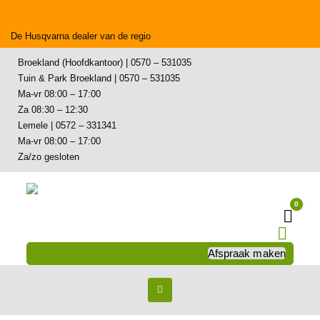
De Husqvarna dealer van de regio
Broekland (Hoofdkantoor) | 0570 – 531035
Tuin & Park Broekland | 0570 – 531035
Ma-vr 08:00 – 17:00
Za 08:30 – 12:30
Lemele | 0572 – 331341
Ma-vr 08:00 – 17:00
Za/zo gesloten
0
Wink
Afspraak maken