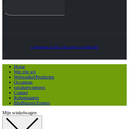
© Heatmedia.nl 2024. Alle rechten voorbehouden
Home
Wie zijn wij
Webwinkel/Producten
Occasions
vacatures-nieuws
Contact
Robotmaaiers
Bladblazers/Zuigers
Mijn winkelwagen