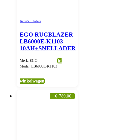
Accu's + laders
EGO RUGBLAZER
LB6000E-K1103
10AH+SNELLADER
Merk: EGO
In
Model: LB6000E-K1103
winkelwagen
€
789,00