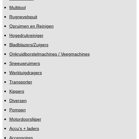
Multitool
Rugnevelspuit
Opruimen en Reinigen
Hogedrukreiniger
Bladblazers/Zuigers
Onkruidborstelmachines / Veegmachines
Sneeuwruimers
Werktuigdragers
Transporter
Kippers
Diversen
Pompen
Motordoorslijper
Accu’s + laders
Accessoires