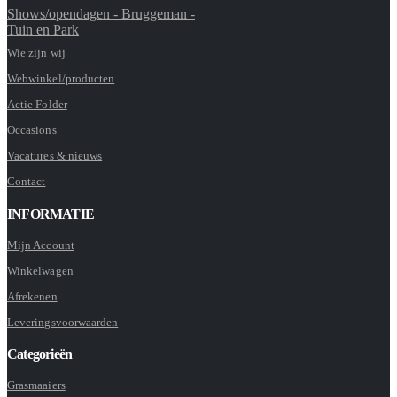
Shows/opendagen - Bruggeman -
Tuin en Park
Wie zijn wij
Webwinkel/producten
Actie Folder
Occasions
Vacatures & nieuws
Contact
INFORMATIE
Mijn Account
Winkelwagen
Afrekenen
Leveringsvoorwaarden
Categorieën
Grasmaaiers