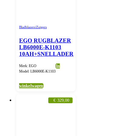
Bladblazers/Zuigers
EGO RUGBLAZER
LB6000E-K1103
10AH+SNELLADER
Merk: EGO
In
Model: LB6000E-K1103
winkelwagen
€
329,00