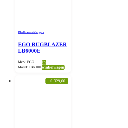
Bladblazers/Zuigers
EGO RUGBLAZER
LB6000E
Merk: EGO
In
Model: LB6000E
winkelwagen
€
329,00