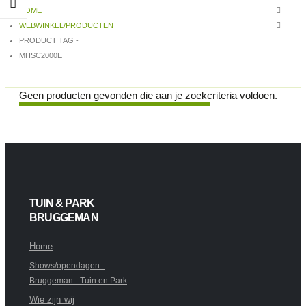
HOME
WEBWINKEL/PRODUCTEN
PRODUCT TAG -
MHSC2000E
Product Tag - MHSC2000E
Geen producten gevonden die aan je zoekcriteria voldoen.
TUIN & PARK
BRUGGEMAN
Home
Shows/opendagen -
Bruggeman - Tuin en Park
Wie zijn wij