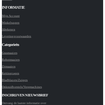
INFORMATIE
Mijn Account
Winkelwagen
Afrekenen
Leveringsvoorwaarden
Categorieën
Grasmaaiers
Robotmaaiers
Zitmaaiers
Kettingzagen
Bladblazers/Zuigers
Onkruidborstels/Veegmachines
INSCHRIJVEN NIEUWSBRIEF
Ontvang de laatste informatie over