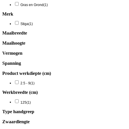
Gras en Grond
(1)
Merk
Stiga
(1)
Maaibreedte
Maaihoogte
Vermogen
Spanning
Product werkdiepte (cm)
2.5 - 9
(1)
Werkbreedte (cm)
125
(1)
Type handgreep
Zwaardlengte