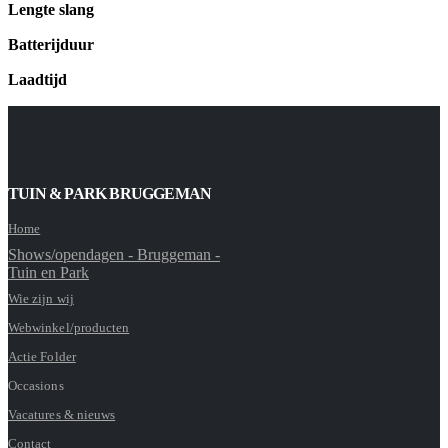
Lengte slang
Batterijduur
Laadtijd
TUIN & PARK BRUGGEMAN
Home
Shows/opendagen - Bruggeman -
Tuin en Park
Wie zijn wij
Webwinkel/producten
Actie Folder
Occasions
Vacatures & nieuws
Contact