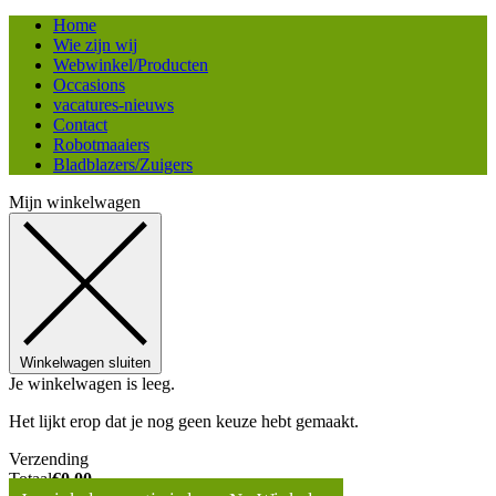
Home
Wie zijn wij
Webwinkel/Producten
Occasions
vacatures-nieuws
Contact
Robotmaaiers
Bladblazers/Zuigers
Mijn winkelwagen
Winkelwagen sluiten
Je winkelwagen is leeg.
Het lijkt erop dat je nog geen keuze hebt gemaakt.
Verzending
Totaal
€
0,00