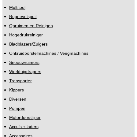
Multitool
Rugnevelspuit
Opruimen en Reinigen
Hogedrukreiniger
Bladblazers/Zuigers
Onkruidborstelmachines / Veegmachines
Sneeuwruimers
Werktuigdragers
Transporter
Kippers
Diversen
Pompen
Motordoorslijper
Accu’s + laders
Accessoires