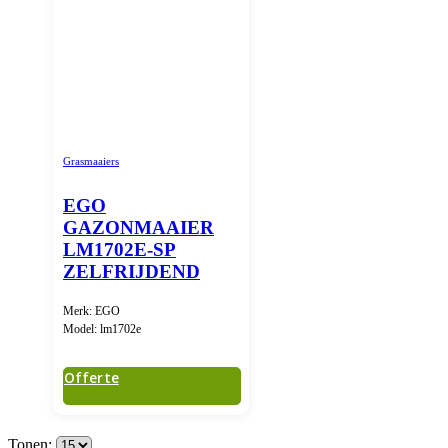
Grasmaaiers
EGO
GAZONMAAIER
LM1702E-SP
ZELFRIJDEND
Merk: EGO
Model: lm1702e
Offerte
Tonen: