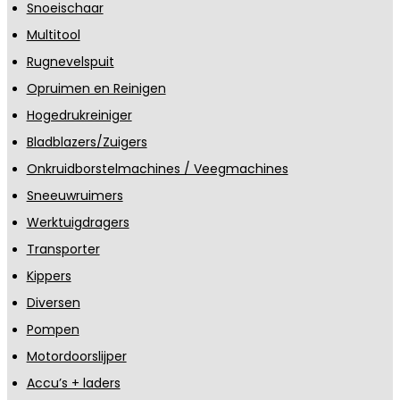
Snoeischaar
Multitool
Rugnevelspuit
Opruimen en Reinigen
Hogedrukreiniger
Bladblazers/Zuigers
Onkruidborstelmachines / Veegmachines
Sneeuwruimers
Werktuigdragers
Transporter
Kippers
Diversen
Pompen
Motordoorslijper
Accu’s + laders