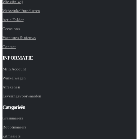
Wie zijn wij
Webwinkel/producten
Actie Folder
Occasions
Vacatures & nieuws
Contact
INFORMATIE
Mijn Account
Winkelwagen
Afrekenen
Leveringsvoorwaarden
Categorieën
Grasmaaiers
Robotmaaiers
Zitmaaiers