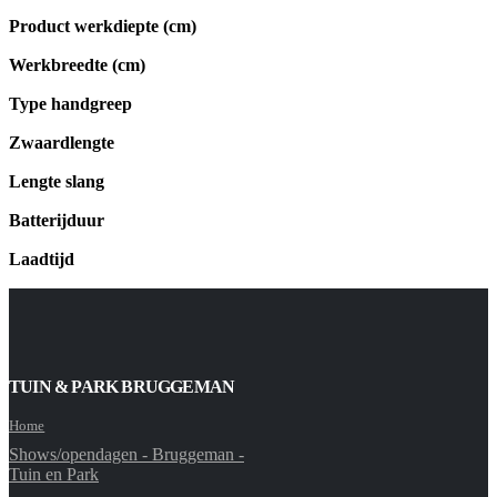
Product werkdiepte (cm)
Werkbreedte (cm)
Type handgreep
Zwaardlengte
Lengte slang
Batterijduur
Laadtijd
TUIN & PARK BRUGGEMAN
Home
Shows/opendagen - Bruggeman -
Tuin en Park