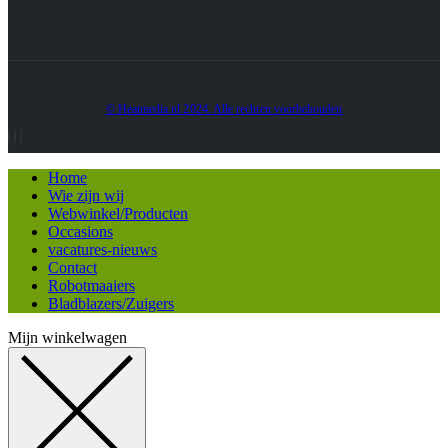
© Heatmedia.nl 2024. Alle rechten voorbehouden
Home
Wie zijn wij
Webwinkel/Producten
Occasions
vacatures-nieuws
Contact
Robotmaaiers
Bladblazers/Zuigers
Mijn winkelwagen