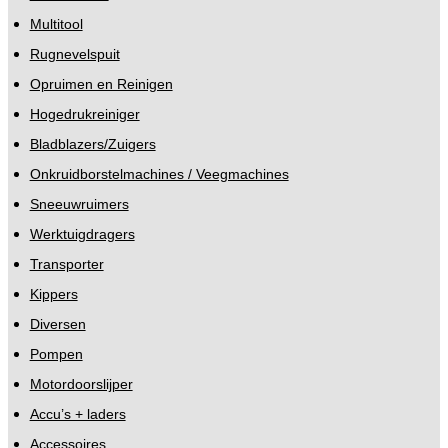
Multitool
Rugnevelspuit
Opruimen en Reinigen
Hogedrukreiniger
Bladblazers/Zuigers
Onkruidborstelmachines / Veegmachines
Sneeuwruimers
Werktuigdragers
Transporter
Kippers
Diversen
Pompen
Motordoorslijper
Accu’s + laders
Accessoires