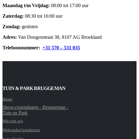
Maandag t/m Vrijdag:
08:00 tot 17:00 uur
Zaterdag:
08:30 tot 16:00 uur
Zondag:
gesloten
Adres:
Van Dongenstraat 38, 8107 AG Broekland
Telefoonnummer:
+31 570 – 531 035
TUIN & PARK BRUGGEMAN
Home
Shows/opendagen - Bruggeman -
Tuin en Park
Wie zijn wij
Webwinkel/producten
Actie Folder