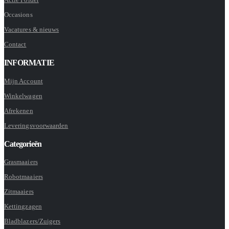
Occasions
Vacatures & nieuws
Contact
INFORMATIE
Mijn Account
Winkelwagen
Afrekenen
Leveringsvoorwaarden
Categorieën
Grasmaaiers
Robotmaaiers
Zitmaaiers
Kettingzagen
Bladblazers/Zuigers