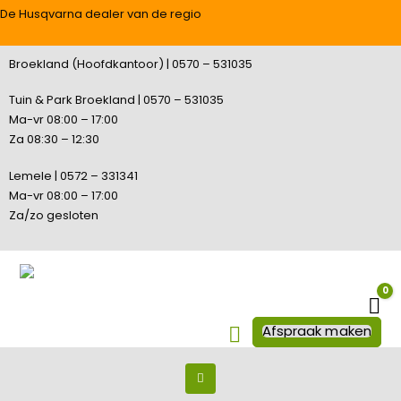
De Husqvarna dealer van de regio
Broekland (Hoofdkantoor) | 0570 – 531035
Tuin & Park Broekland | 0570 – 531035
Ma-vr 08:00 – 17:00
Za 08:30 – 12:30
Lemele | 0572 – 331341
Ma-vr 08:00 – 17:00
Za/zo gesloten
0
Wi
Afspraak maken