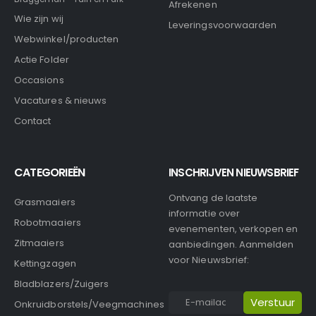
Afrekenen
Wie zijn wij
Leveringsvoorwaarden
Webwinkel/producten
Actie Folder
Occasions
Vacatures & nieuws
Contact
CATEGORIEËN
INSCHRIJVEN NIEUWSBRIEF
Ontvang de laatste
Grasmaaiers
informatie over
Robotmaaiers
evenementen, verkopen en
Zitmaaiers
aanbiedingen. Aanmelden
voor Nieuwsbrief:
Kettingzagen
Bladblazers/Zuigers
Onkruidborstels/Veegmachines