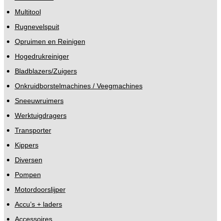
Multitool
Rugnevelspuit
Opruimen en Reinigen
Hogedrukreiniger
Bladblazers/Zuigers
Onkruidborstelmachines / Veegmachines
Sneeuwruimers
Werktuigdragers
Transporter
Kippers
Diversen
Pompen
Motordoorslijper
Accu’s + laders
Accessoires