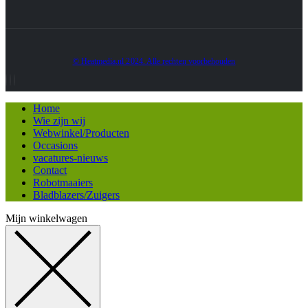
© Heatmedia.nl 2024. Alle rechten voorbehouden
Home
Wie zijn wij
Webwinkel/Producten
Occasions
vacatures-nieuws
Contact
Robotmaaiers
Bladblazers/Zuigers
Mijn winkelwagen