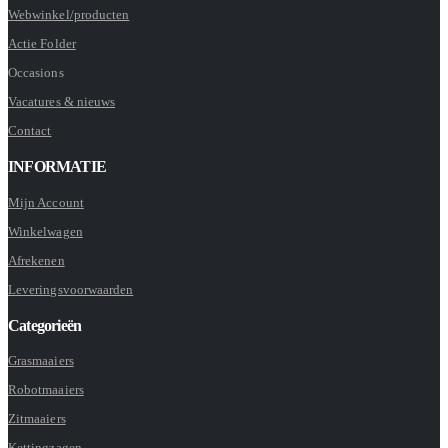
Webwinkel/producten
Actie Folder
Occasions
Vacatures & nieuws
Contact
INFORMATIE
Mijn Account
Winkelwagen
Afrekenen
Leveringsvoorwaarden
Categorieën
Grasmaaiers
Robotmaaiers
Zitmaaiers
Kettingzagen