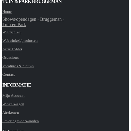
TUIN & PARK BRUGGEMAN
Home
Shows/opendagen - Bruggeman -
Tuin en Park
Wie zijn wij
Webwinkel/producten
Actie Folder
Occasions
Vacatures & nieuws
Contact
INFORMATIE
Mijn Account
Winkelwagen
Afrekenen
Leveringsvoorwaarden