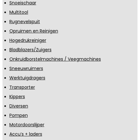
Snoeischaar
Multitool
Rugnevelspuit
Opruimen en Reinigen
Hogedrukreiniger
Bladblazers/Zuigers
Onkruidborstelmachines / Veegmachines
Sneeuwruimers
Werktuigdragers
Transporter
Kippers
Diversen
Pompen
Motordoorslijper
Accu’s + laders