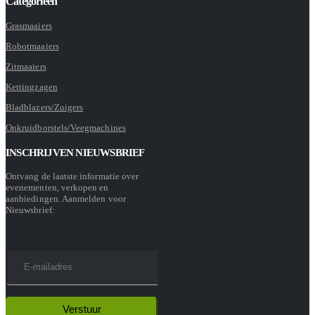
Categorieën
Grasmaaiers
Robotmaaiers
Zitmaaiers
Kettingzagen
Bladblazers/Zuigers
Onkruidborstels/Veegmachines
INSCHRIJVEN NIEUWSBRIEF
Ontvang de laatste informatie over
evenementen, verkopen en
aanbiedingen. Aanmelden voor
Nieuwsbrief: