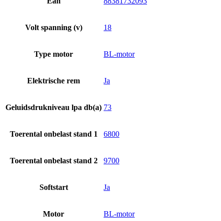
Ean
88381732093
Volt spanning (v)
18
Type motor
BL-motor
Elektrische rem
Ja
Geluidsdrukniveau lpa db(a)
73
Toerental onbelast stand 1
6800
Toerental onbelast stand 2
9700
Softstart
Ja
Motor
BL-motor