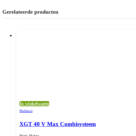
Gerelateerde producten
In winkelwagen
Multitool
XGT 40 V Max Combisysteem
Merk: Makita