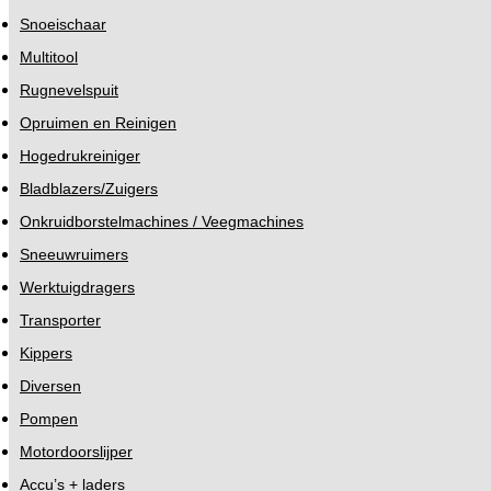
Snoeischaar
Multitool
Rugnevelspuit
Opruimen en Reinigen
Hogedrukreiniger
Bladblazers/Zuigers
Onkruidborstelmachines / Veegmachines
Sneeuwruimers
Werktuigdragers
Transporter
Kippers
Diversen
Pompen
Motordoorslijper
Accu’s + laders