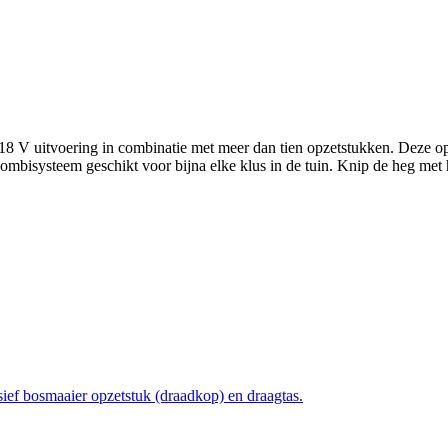
 V uitvoering in combinatie met meer dan tien opzetstukken. Deze opze
isysteem geschikt voor bijna elke klus in de tuin. Knip de heg met h
usief bosmaaier opzetstuk (draadkop) en draagtas.