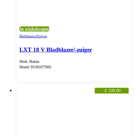
In winkelwagen
Bladblazers/Zuigers
LXT 18 V Bladblazer/-zuiger
Merk: Makita
Model: DUB187T001
€
249,00