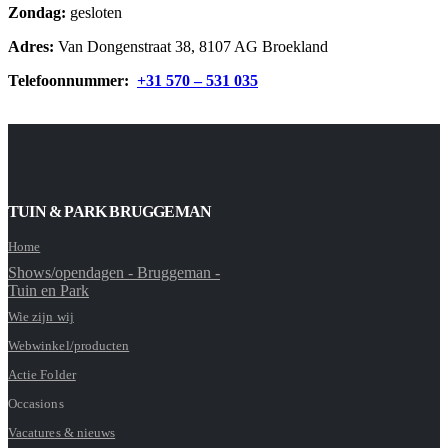
Zondag:
gesloten
Adres:
Van Dongenstraat 38, 8107 AG Broekland
Telefoonnummer:
+31 570 – 531 035
TUIN & PARK BRUGGEMAN
Home
Shows/opendagen - Bruggeman -
Tuin en Park
Wie zijn wij
Webwinkel/producten
Actie Folder
Occasions
Vacatures & nieuws