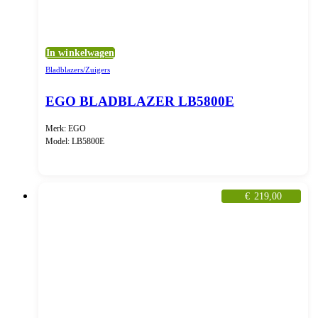
In winkelwagen
Bladblazers/Zuigers
EGO BLADBLAZER LB5800E
Merk: EGO
Model: LB5800E
€
219,00