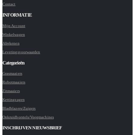
Contact
INFORMATIE
Mijn Account
Winkelwagen
Afrekenen
Leveringsvoorwaarden
Categorieën
Grasmaaiers
Robotmaaiers
Zitmaaiers
Kettingzagen
Bladblazers/Zuigers
Onkruidborstels/Veegmachines
INSCHRIJVEN NIEUWSBRIEF