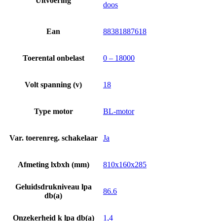
Uitvoering
doos
Ean
88381887618
Toerental onbelast
0 – 18000
Volt spanning (v)
18
Type motor
BL-motor
Var. toerenreg. schakelaar
Ja
Afmeting lxbxh (mm)
810x160x285
Geluidsdrukniveau lpa
86.6
db(a)
Onzekerheid k lpa db(a)
1,4