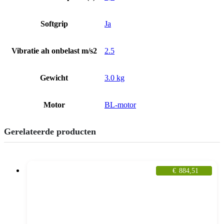
Softgrip
Ja
Vibratie ah onbelast m/s2
2.5
Gewicht
3.0 kg
Motor
BL-motor
Gerelateerde producten
€
884,51