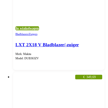
In winkelwagen
Bladblazers/Zuigers
LXT 2X18 V Bladblazer/-zuiger
Merk: Makita
Model: DUB363ZV
€
349,69