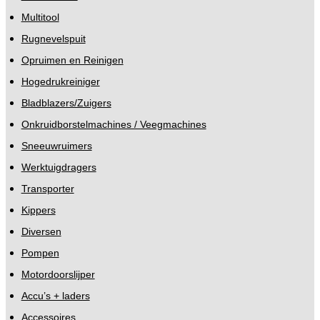
Multitool
Rugnevelspuit
Opruimen en Reinigen
Hogedrukreiniger
Bladblazers/Zuigers
Onkruidborstelmachines / Veegmachines
Sneeuwruimers
Werktuigdragers
Transporter
Kippers
Diversen
Pompen
Motordoorslijper
Accu’s + laders
Accessoires