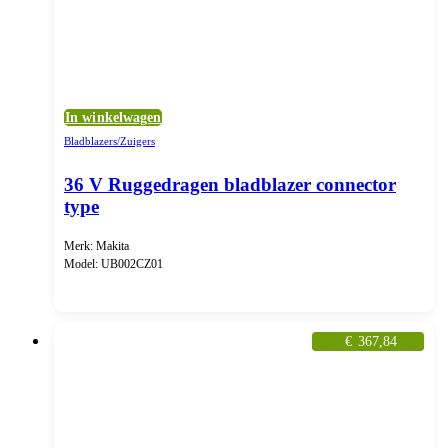
In winkelwagen
Bladblazers/Zuigers
36 V Ruggedragen bladblazer connector
type
Merk: Makita
Model: UB002CZ01
€
367,84