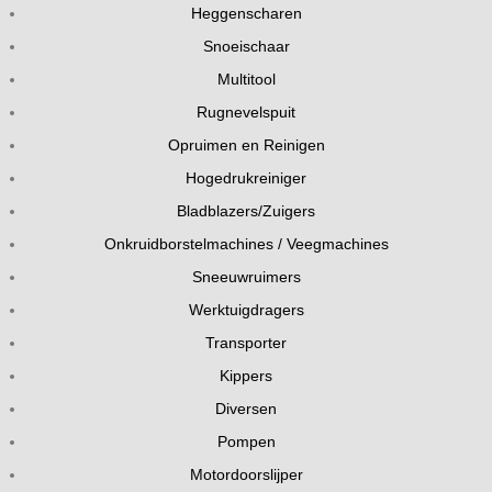
Heggenscharen
Snoeischaar
Multitool
Rugnevelspuit
Opruimen en Reinigen
Hogedrukreiniger
Bladblazers/Zuigers
Onkruidborstelmachines / Veegmachines
Sneeuwruimers
Werktuigdragers
Transporter
Kippers
Diversen
Pompen
Motordoorslijper