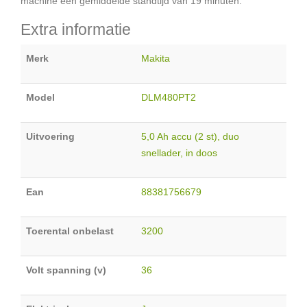
machine een gemiddelde standtijd van 19 minuten.
Extra informatie
Merk
Makita
Model
DLM480PT2
Uitvoering
5,0 Ah accu (2 st), duo
snellader, in doos
Ean
88381756679
Toerental onbelast
3200
Volt spanning (v)
36