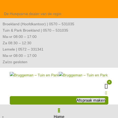
De Husqvarna dealer van de regio
Broekland (Hoofdkantoor) | 0570 – 531035
Tuin & Park Broekland | 0570 – 531035
Ma-vr 08:00 – 17:00
Za 08:30 – 12:30
Lemele | 0572 – 331341
Ma-vr 08:00 – 17:00
Za/zo gesloten
0
Wink
Afspraak maken
Home