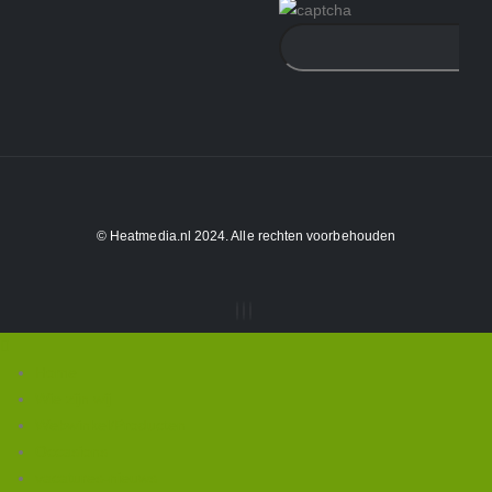
© Heatmedia.nl 2024. Alle rechten voorbehouden
Home
Wie zijn wij
Webwinkel/Producten
Occasions
vacatures-nieuws