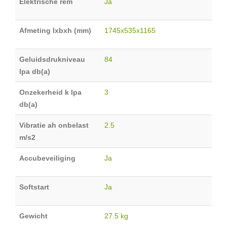
Elektrische rem
Ja
Afmeting lxbxh (mm)
1745x535x1165
Geluidsdrukniveau
84
lpa db(a)
Onzekerheid k lpa
3
db(a)
Vibratie ah onbelast
2.5
m/s2
Accubeveiliging
Ja
Softstart
Ja
Gewicht
27.5 kg