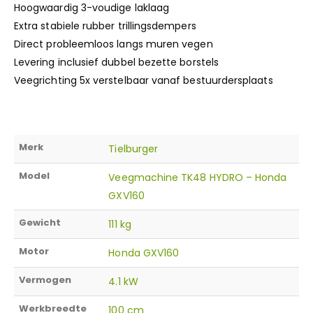
Hoogwaardig 3-voudige laklaag
Extra stabiele rubber trillingsdempers
Direct probleemloos langs muren vegen
Levering inclusief dubbel bezette borstels
Veegrichting 5x verstelbaar vanaf bestuurdersplaats
Merk
Tielburger
Model
Veegmachine TK48 HYDRO – Honda
GXV160
Gewicht
111 kg
Motor
Honda GXV160
Vermogen
4.1 kW
Werkbreedte
100 cm