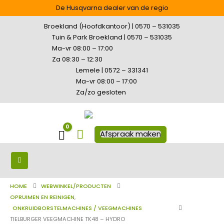
De Husqvarna dealer van de regio
Broekland (Hoofdkantoor) | 0570 – 531035
Tuin & Park Broekland | 0570 – 531035
Ma-vr 08:00 – 17:00
Za 08:30 – 12:30
Lemele | 0572 – 331341
Ma-vr 08:00 – 17:00
Za/zo gesloten
0
Winkelwagen
Afspraak maken
HOME
WEBWINKEL/PRODUCTEN
OPRUIMEN EN REINIGEN
,
ONKRUIDBORSTELMACHINES / VEEGMACHINES
TIELBURGER VEEGMACHINE TK48 – HYDRO