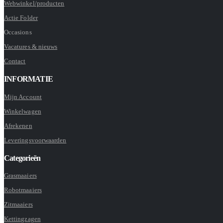
Webwinkel/producten
Actie Folder
Occasions
Vacatures & nieuws
Contact
INFORMATIE
Mijn Account
Winkelwagen
Afrekenen
Leveringsvoorwaarden
Categorieën
Grasmaaiers
Robotmaaiers
Zitmaaiers
Kettingzagen