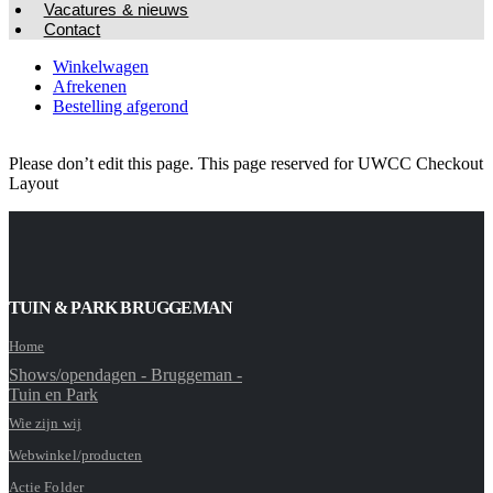
Vacatures & nieuws
Contact
Winkelwagen
Afrekenen
Bestelling afgerond
Please don’t edit this page. This page reserved for UWCC Checkout
Layout
TUIN & PARK BRUGGEMAN
Home
Shows/opendagen - Bruggeman -
Tuin en Park
Wie zijn wij
Webwinkel/producten
Actie Folder