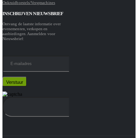
Onkruidborstels/Veegmachines
INSCHRIJVEN NIEUWSBRIEF
Ontvang de laatste informatie over
evenementen, verkopen en
aanbiedingen. Aanmelden voor
Nieuwsbrief: