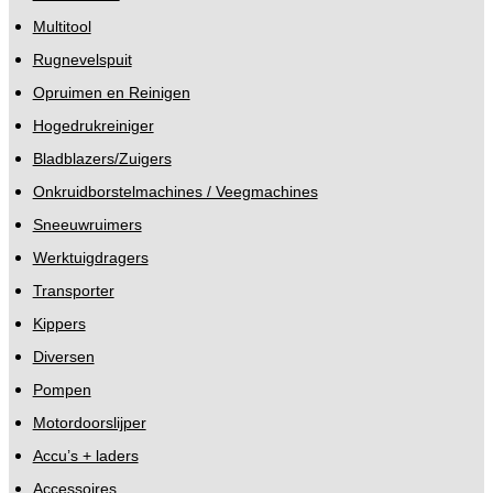
Multitool
Rugnevelspuit
Opruimen en Reinigen
Hogedrukreiniger
Bladblazers/Zuigers
Onkruidborstelmachines / Veegmachines
Sneeuwruimers
Werktuigdragers
Transporter
Kippers
Diversen
Pompen
Motordoorslijper
Accu’s + laders
Accessoires