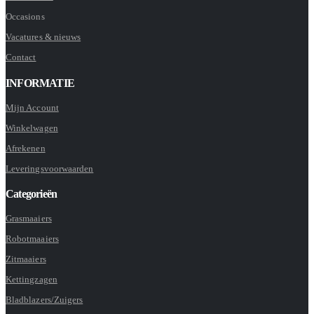
Occasions
Vacatures & nieuws
Contact
INFORMATIE
Mijn Account
Winkelwagen
Afrekenen
Leveringsvoorwaarden
Categorieën
Grasmaaiers
Robotmaaiers
Zitmaaiers
Kettingzagen
Bladblazers/Zuigers