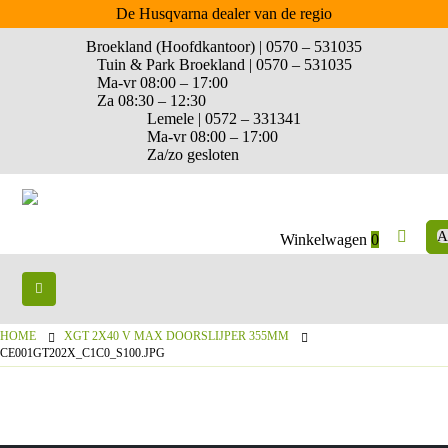
De Husqvarna dealer van de regio
Broekland (Hoofdkantoor) | 0570 – 531035
Tuin & Park Broekland | 0570 – 531035
Ma-vr 08:00 – 17:00
Za 08:30 – 12:30
Lemele | 0572 – 331341
Ma-vr 08:00 – 17:00
Za/zo gesloten
A
Winkelwagen
0
HOME
XGT 2X40 V MAX DOORSLIJPER 355MM
CE001GT202X_C1C0_S100.JPG