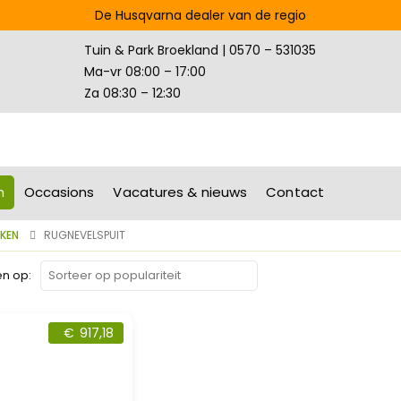
De Husqvarna dealer van de regio
Tuin & Park Broekland | 0570 – 531035
Ma-vr 08:00 – 17:00
Za 08:30 – 12:30
n
Occasions
Vacatures & nieuws
Contact
IKEN
RUGNEVELSPUIT
en op:
€
917,18