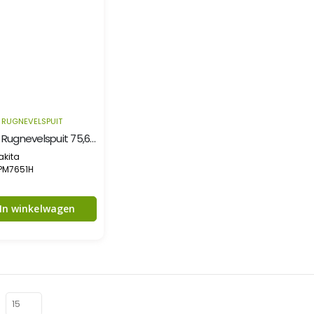
RUGNEVELSPUIT
4-takt Rugnevelspuit 75,6 cc
akita
 PM7651H
In winkelwagen