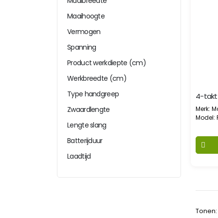
Maaibreedte
Maaihoogte
Vermogen
Spanning
Product werkdiepte (cm)
Werkbreedte (cm)
Type handgreep
Zwaardlengte
Merk: M
Model:
Lengte slang
Batterijduur
Laadtijd
Tonen: