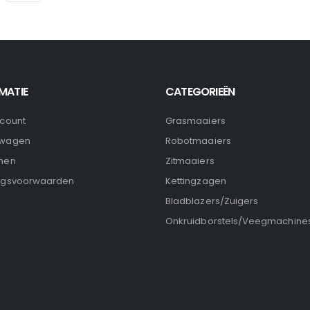
MATIE
CATEGORIEËN
ccount
Grasmaaiers
lwagen
Robotmaaiers
nen
Zitmaaiers
ngsvoorwaarden
Kettingzagen
Bladblazers/Zuigers
Onkruidborstels/Veegmachine