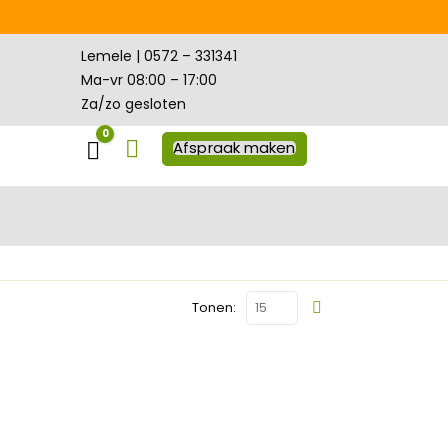
Lemele | 0572 – 331341
Ma-vr 08:00 – 17:00
Za/zo gesloten
0
Winkelwagen
Afspraak maken
Tonen: