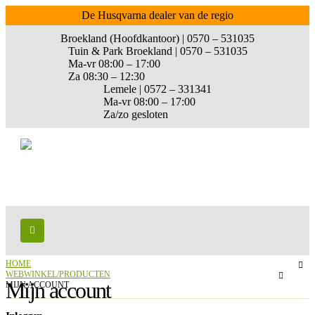
De Husqvarna dealer van de regio
Broekland (Hoofdkantoor) | 0570 – 531035
Tuin & Park Broekland | 0570 – 531035
Ma-vr 08:00 – 17:00
Za 08:30 – 12:30
Lemele | 0572 – 331341
Ma-vr 08:00 – 17:00
Za/zo gesloten
HOME
WEBWINKEL/PRODUCTEN
Mijn account
MIJN ACCOUNT