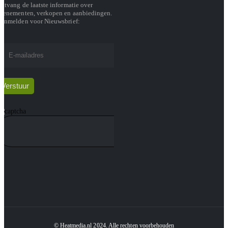
ntvang de laatste informatie over
venementen, verkopen en aanbiedingen.
anmelden voor Nieuwsbrief:
© Heatmedia.nl 2024. Alle rechten voorbehouden