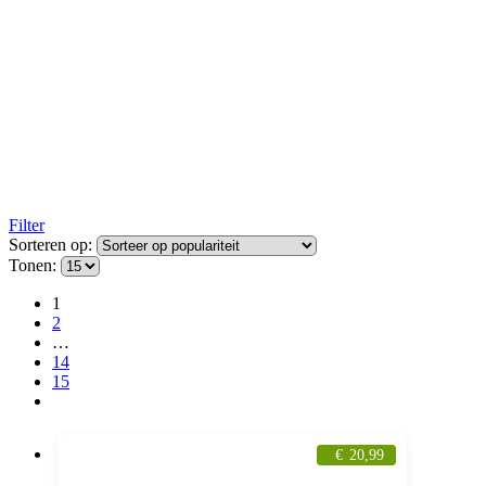
Filter
Sorteren op:
Tonen:
1
2
…
14
15
€
20,99