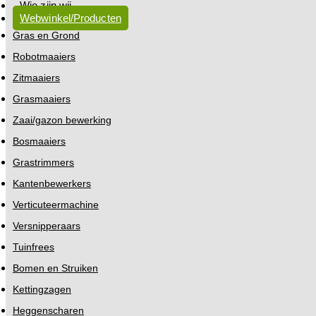
Wie zijn wij
Webwinkel/Producten
Gras en Grond
Robotmaaiers
Zitmaaiers
Grasmaaiers
Zaai/gazon bewerking
Bosmaaiers
Grastrimmers
Kantenbewerkers
Verticuteermachine
Versnipperaars
Tuinfrees
Bomen en Struiken
Kettingzagen
Heggenscharen