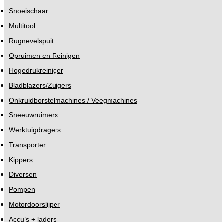
Snoeischaar
Multitool
Rugnevelspuit
Opruimen en Reinigen
Hogedrukreiniger
Bladblazers/Zuigers
Onkruidborstelmachines / Veegmachines
Sneeuwruimers
Werktuigdragers
Transporter
Kippers
Diversen
Pompen
Motordoorslijper
Accu’s + laders