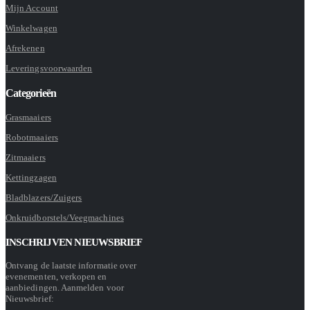
Mijn Account
Winkelwagen
Afrekenen
Leveringsvoorwaarden
Categorieën
Grasmaaiers
Robotmaaiers
Zitmaaiers
Kettingzagen
Bladblazers/Zuigers
Onkruidborstels/Veegmachines
INSCHRIJVEN NIEUWSBRIEF
Ontvang de laatste informatie over
evenementen, verkopen en
aanbiedingen. Aanmelden voor
Nieuwsbrief: