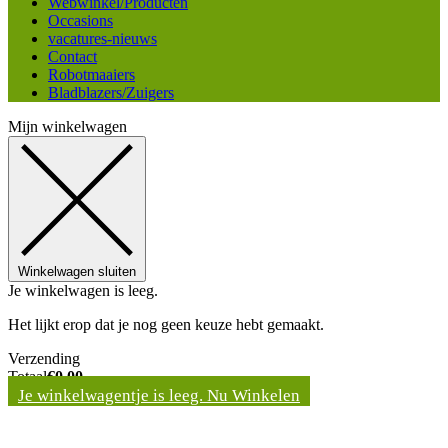
Webwinkel/Producten
Occasions
vacatures-nieuws
Contact
Robotmaaiers
Bladblazers/Zuigers
Mijn winkelwagen
Winkelwagen sluiten
Je winkelwagen is leeg.
Het lijkt erop dat je nog geen keuze hebt gemaakt.
Verzending
Totaal
€
0,00
Je winkelwagentje is leeg. Nu Winkelen