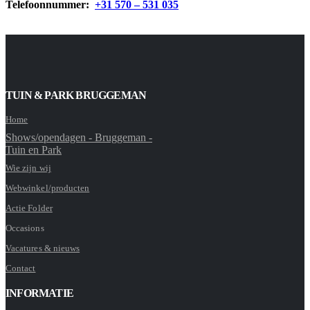
Telefoonnummer:
+31 570 – 531 035
TUIN & PARK BRUGGEMAN
Home
Shows/opendagen - Bruggeman -
Tuin en Park
Wie zijn wij
Webwinkel/producten
Actie Folder
Occasions
Vacatures & nieuws
Contact
INFORMATIE