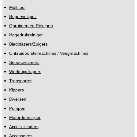
Multitool
Rugnevelspuit
Opruimen en Reinigen
Hogedrukreiniger
Bladblazers/Zuigers
Onkruidborstelmachines / Veegmachines
Sneeuwruimers
Werktuigdragers
Transporter
Kippers
Diversen
Pompen
Motordoorslijper
Accu’s + laders
Accessoires