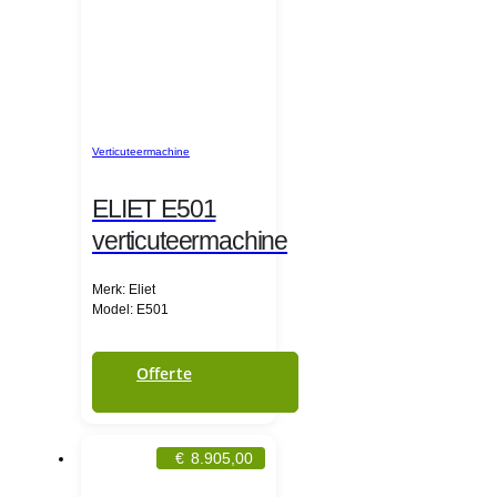
Verticuteermachine
ELIET E501
verticuteermachine
Merk: Eliet
Model: E501
Offerte
€
8.905,00