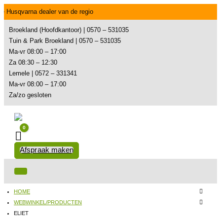
e Husqvarna dealer van de regio
Broekland (Hoofdkantoor) | 0570 – 531035
Tuin & Park Broekland | 0570 – 531035
Ma-vr 08:00 – 17:00
Za 08:30 – 12:30
Lemele | 0572 – 331341
Ma-vr 08:00 – 17:00
Za/zo gesloten
0
Winkelwagen
Afspraak maken
HOME
WEBWINKEL/PRODUCTEN
ELIET