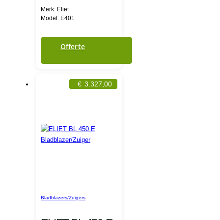
Merk: Eliet
Model: E401
Offerte
€
3.327,00
Bladblazers/Zuigers