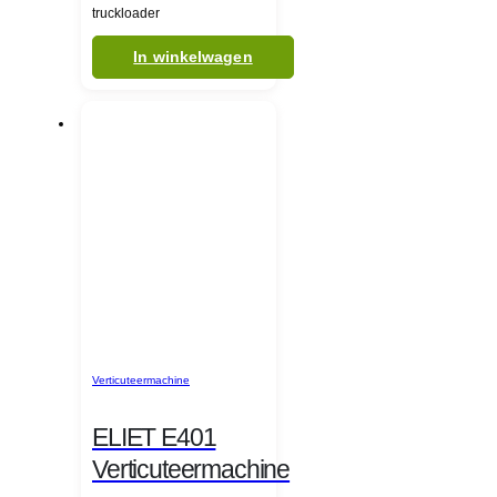
truckloader
In winkelwagen
Verticuteermachine
ELIET E401
Verticuteermachine