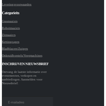
Leveringsvoorwaarden
Categorieën
Grasmaaiers
Robotmaaiers
Zitmaaiers
Kettingzagen
Bladblazers/Zuigers
Onkruidborstels/Veegmachines
INSCHRIJVEN NIEUWSBRIEF
Ontvang de laatste informatie over
evenementen, verkopen en
aanbiedingen. Aanmelden voor
Nieuwsbrief: