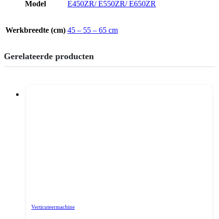
Model
E450ZR/ E550ZR/ E650ZR
Werkbreedte (cm)
45 – 55 – 65 cm
Gerelateerde producten
Verticuteermachine