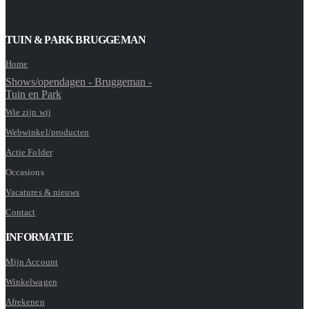
TUIN & PARK BRUGGEMAN
Home
Shows/opendagen - Bruggeman -
Tuin en Park
Wie zijn wij
Webwinkel/producten
Actie Folder
Occasions
Vacatures & nieuws
Contact
INFORMATIE
Mijn Account
Winkelwagen
Afrekenen