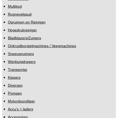
Multitool
Rugnevelspuit
Opruimen en Reinigen
Hogedrukreiniger
Bladblazers/Zuigers
Onkruidborstelmachines / Veegmachines
Sneeuwruimers
Werktuigdragers
Transporter
Kippers
Diversen
Pompen
Motordoorslijper
Accu’s + laders
Accessoires