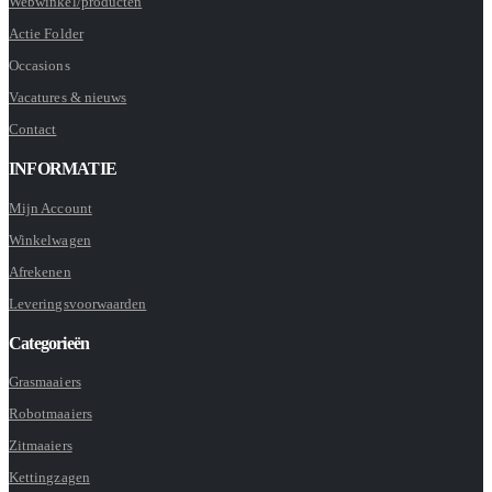
Webwinkel/producten
Actie Folder
Occasions
Vacatures & nieuws
Contact
INFORMATIE
Mijn Account
Winkelwagen
Afrekenen
Leveringsvoorwaarden
Categorieën
Grasmaaiers
Robotmaaiers
Zitmaaiers
Kettingzagen