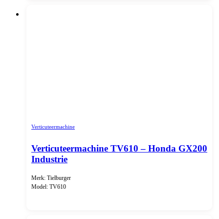
Verticuteermachine
Verticuteermachine TV610 – Honda GX200
Industrie
Merk: Tielburger
Model: TV610