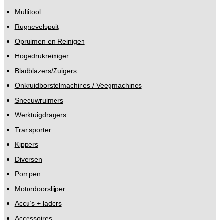
Multitool
Rugnevelspuit
Opruimen en Reinigen
Hogedrukreiniger
Bladblazers/Zuigers
Onkruidborstelmachines / Veegmachines
Sneeuwruimers
Werktuigdragers
Transporter
Kippers
Diversen
Pompen
Motordoorslijper
Accu’s + laders
Accessoires