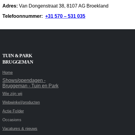
Adres:
Van Dongenstraat 38, 8107 AG Broekland
Telefoonnummer:
+31 570 – 531 035
TUIN & PARK
BRUGGEMAN
Home
Shows/opendagen -
Bruggeman - Tuin en Park
Wie zijn wij
Webwinkel/producten
Actie Folder
Occasions
Vacatures & nieuws