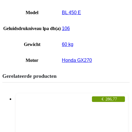
Model
BL 450 E
Geluidsdrukniveau lpa db(a)
106
Gewicht
60 kg
Motor
Honda GX270
Gerelateerde producten
€
286,77