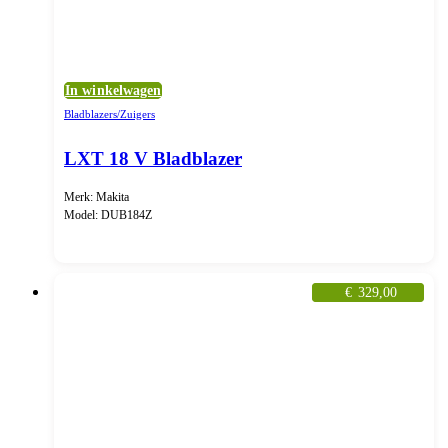
In winkelwagen
Bladblazers/Zuigers
LXT 18 V Bladblazer
Merk: Makita
Model: DUB184Z
€
329,00