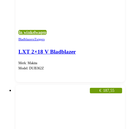
In winkelwagen
Bladblazers/Zuigers
LXT 2×18 V Bladblazer
Merk: Makita
Model: DUB362Z
€
187,55