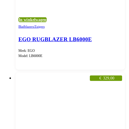
In winkelwagen
Bladblazers/Zuigers
EGO RUGBLAZER LB6000E
Merk: EGO
Model: LB6000E
€
329,00