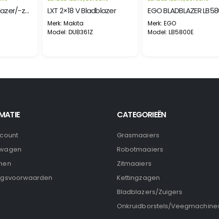
LXT 2X18 V Bladblazer/-zuiger
LXT 2×18 V Bladblazer
EGO BLADBLAZER LB58
Merk: Makita
Merk: EGO
Model: DUB361Z
Model: LB5800E
MATIE
CATEGORIEËN
ccount
Grasmaaiers
lwagen
Robotmaaiers
nen
Zitmaaiers
ngsvoorwaarden
Kettingzagen
Bladblazers/Zuigers
Onkruidborstels/Veegmachine