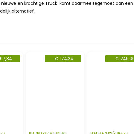
 nieuwe en krachtige Truck komt daarmee tegemoet aan een
lijk alternatief.
67,84
€
174,24
€
249,0
ERS
BLADBLAZERS/ZUIGERS
BLADBLAZERS/ZUIGERS