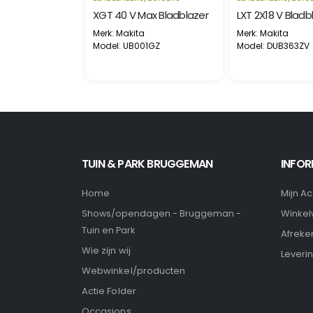
EGO BLADBLAZER LB5301E complete set met accu en lader
XGT 40 V Max Bladblazer
Merk: Makita
Merk: Makita
01E
Model: UB001GZ
Model: DUB363ZV
TUIN & PARK BRUGGEMAN
INFOR
Home
Mijn A
Winke
Shows/opendagen - Bruggeman -
Tuin en Park
Afreke
Wie zijn wij
Leveri
Webwinkel/producten
Actie Folder
Occasions