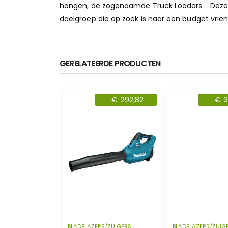
hangen, de zogenaamde Truck Loaders. Deze
doelgroep die op zoek is naar een budget vriende
GERELATEERDE PRODUCTEN
€
329,00
€
292,82
€
3
/ZUIGERS
BLADBLAZERS/ZUIGERS
BLADBLAZERS/ZUIG