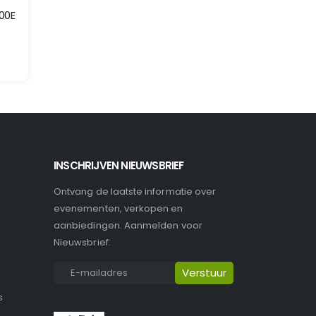
00E
EGO BLADBLAZER LB5301E complete set met accu en lader
XGT 40 V Max Bladblazer
Merk: EGO
Merk: Makita
Model: LB5301E
Model: UB001GZ
INSCHRIJVEN NIEUWSBRIEF
Ontvang de laatste informatie over
evenementen, verkopen en
aanbiedingen. Aanmelden voor
Nieuwsbrief:
s