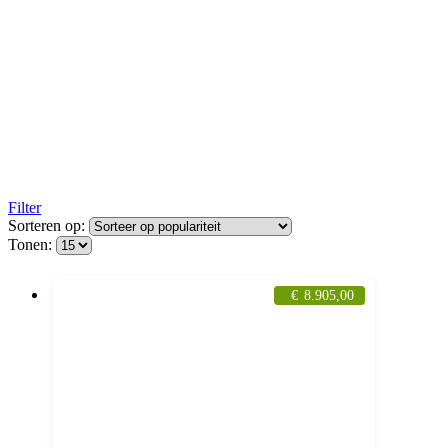
Filter
Sorteren op:
Tonen:
€
8.905,00