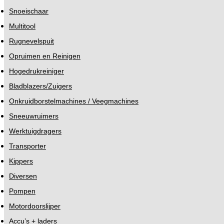
Snoeischaar
Multitool
Rugnevelspuit
Opruimen en Reinigen
Hogedrukreiniger
Bladblazers/Zuigers
Onkruidborstelmachines / Veegmachines
Sneeuwruimers
Werktuigdragers
Transporter
Kippers
Diversen
Pompen
Motordoorslijper
Accu’s + laders