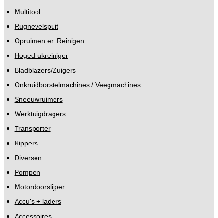
Multitool
Rugnevelspuit
Opruimen en Reinigen
Hogedrukreiniger
Bladblazers/Zuigers
Onkruidborstelmachines / Veegmachines
Sneeuwruimers
Werktuigdragers
Transporter
Kippers
Diversen
Pompen
Motordoorslijper
Accu’s + laders
Accessoires