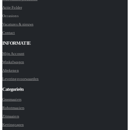
Actie Folder
Occasions
Vacatures & nieuws
Contact
INFORMATIE
Mijn Account
Winkelwagen
Afrekenen
Leveringsvoorwaarden
Categorieën
Grasmaaiers
Robotmaaiers
Zitmaaiers
Kettingzagen