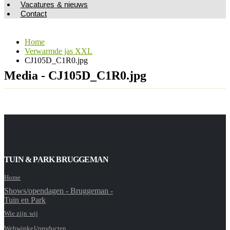
Vacatures & nieuws
Contact
Home
Verwarmde jas XXL
CJ105D_C1R0.jpg
Media - CJ105D_C1R0.jpg
TUIN & PARK BRUGGEMAN
Home
Shows/opendagen - Bruggeman -
Tuin en Park
Wie zijn wij
Webwinkel/producten