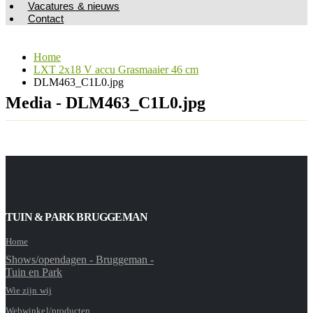
Vacatures & nieuws
Contact
Home
LXT 2x18 V accu Grasmaaier 46 cm
DLM463_C1L0.jpg
Media - DLM463_C1L0.jpg
TUIN & PARK BRUGGEMAN
Home
Shows/opendagen - Bruggeman -
Tuin en Park
Wie zijn wij
Webwinkel/producten