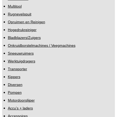
Multitool
Rugnevelspuit
Opruimen en Reinigen
Hogedrukreiniger
Bladblazers/Zuigers
Onkruidborstelmachines / Veegmachines
Sneeuwruimers
Werktuigdragers
Transporter
Kippers
Diversen
Pompen
Motordoorslijper
Accu’s + laders
Accessoires