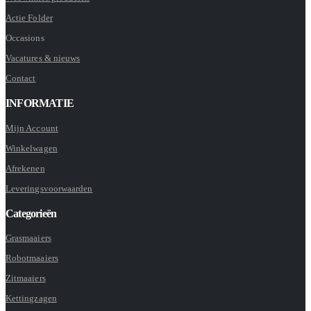
Actie Folder
Occasions
Vacatures & nieuws
Contact
INFORMATIE
Mijn Account
Winkelwagen
Afrekenen
Leveringsvoorwaarden
Categorieën
Grasmaaiers
Robotmaaiers
Zitmaaiers
Kettingzagen