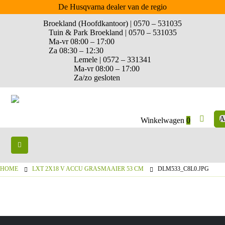
De Husqvarna dealer van de regio
Broekland (Hoofdkantoor) | 0570 – 531035
Tuin & Park Broekland | 0570 – 531035
Ma-vr 08:00 – 17:00
Za 08:30 – 12:30
Lemele | 0572 – 331341
Ma-vr 08:00 – 17:00
Za/zo gesloten
A
Winkelwagen
0
HOME
LXT 2X18 V ACCU GRASMAAIER 53 CM
DLM533_C8L0.JPG