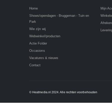
Home
Mijn Ac
Winkel
Shows/opendagen - Bruggeman - Tuin en
Park
Afreke
Wie zijn wij
Leverin
Webwinkel/producten
Actie Folder
Occasions
Vacatures & nieuws
Contact
© Heatmedia.nl 2024. Alle rechten voorbehouden