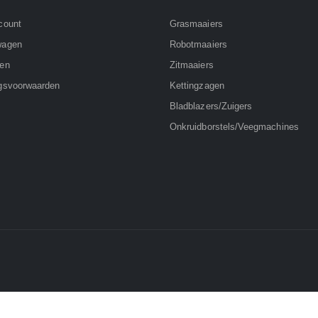
count
Grasmaaiers
wagen
Robotmaaiers
nen
Zitmaaiers
gsvoorwaarden
Kettingzagen
Bladblazers/Zuigers
Onkruidborstels/Veegmachines