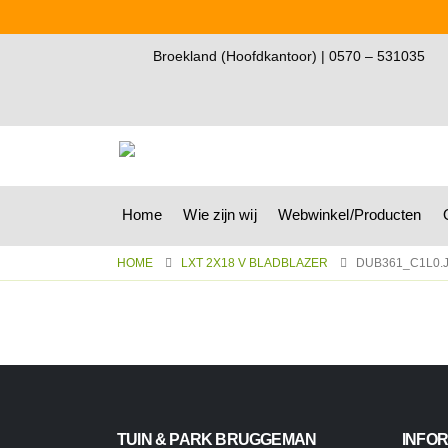
Broekland (Hoofdkantoor) | 0570 – 531035
Home
Wie zijn wij
Webwinkel/Producten
HOME
LXT 2X18 V BLADBLAZER
DUB361_C1L0.
TUIN & PARK BRUGGEMAN
INFOR