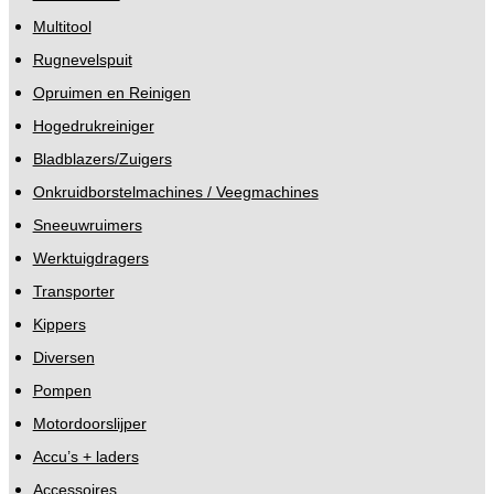
Multitool
Rugnevelspuit
Opruimen en Reinigen
Hogedrukreiniger
Bladblazers/Zuigers
Onkruidborstelmachines / Veegmachines
Sneeuwruimers
Werktuigdragers
Transporter
Kippers
Diversen
Pompen
Motordoorslijper
Accu’s + laders
Accessoires