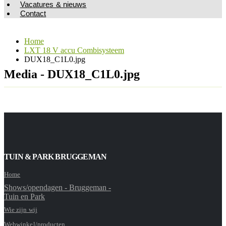
Vacatures & nieuws
Contact
Home
LXT 18 V accu Combisysteem
DUX18_C1L0.jpg
Media - DUX18_C1L0.jpg
TUIN & PARK BRUGGEMAN
Home
Shows/opendagen - Bruggeman -
Tuin en Park
Wie zijn wij
Webwinkel/producten