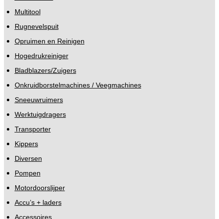
Multitool
Rugnevelspuit
Opruimen en Reinigen
Hogedrukreiniger
Bladblazers/Zuigers
Onkruidborstelmachines / Veegmachines
Sneeuwruimers
Werktuigdragers
Transporter
Kippers
Diversen
Pompen
Motordoorslijper
Accu’s + laders
Accessoires