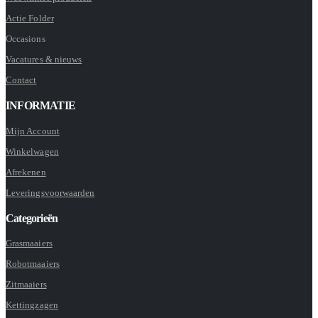
Actie Folder
Occasions
Vacatures & nieuws
Contact
INFORMATIE
Mijn Account
Winkelwagen
Afrekenen
Leveringsvoorwaarden
Categorieën
Grasmaaiers
Robotmaaiers
Zitmaaiers
Kettingzagen