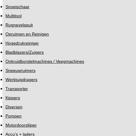
Snoeischaar
Multitool
Rugnevelspuit
Opruimen en Reinigen
Hogedrukreiniger
Bladblazers/Zuigers
Onkruidborstelmachines / Veegmachines
Sneeuwruimers
Werktuigdragers
Transporter
Kippers
Diversen
Pompen
Motordoorslijper
Accu’s + laders