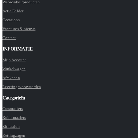
Webwinkel/producten
Actie Folder
Occasions
Vacatures & nieuws
Contact
INFORMATIE
Mijn Account
Winkelwagen
Afrekenen
Leveringsvoorwaarden
Categorieën
Grasmaaiers
Robotmaaiers
Zitmaaiers
Kettingzagen