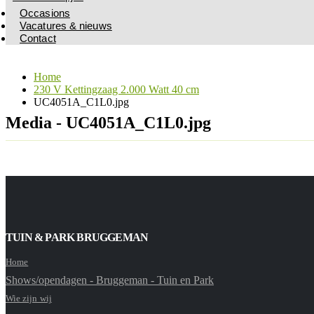
Occasions
Vacatures & nieuws
Contact
Home
230 V Kettingzaag 2.000 Watt 40 cm
UC4051A_C1L0.jpg
Media - UC4051A_C1L0.jpg
TUIN & PARK BRUGGEMAN
Home
Shows/opendagen - Bruggeman - Tuin en Park
Wie zijn wij