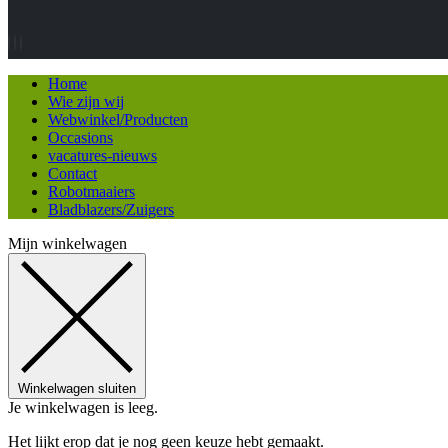
Home
Wie zijn wij
Webwinkel/Producten
Occasions
vacatures-nieuws
Contact
Robotmaaiers
Bladblazers/Zuigers
Mijn winkelwagen
Winkelwagen sluiten
Je winkelwagen is leeg.
Het lijkt erop dat je nog geen keuze hebt gemaakt.