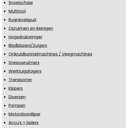
Snoeischaar
Multitool
Rugnevelspuit
Opruimen en Reinigen
Hogedrukreiniger
Bladblazers/Zuigers
Onkruidborstelmachines / Veegmachines
Sneeuwruimers
Werktuigdragers
Transporter
Kippers
Diversen
Pompen
Motordoorslijper
Accu’s + laders