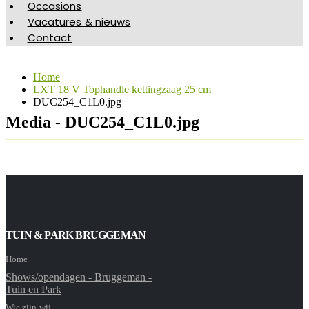
Occasions
Vacatures & nieuws
Contact
Home
LXT 18 V Tophandle kettingzaag 25 cm
DUC254_C1L0.jpg
Media - DUC254_C1L0.jpg
TUIN & PARK BRUGGEMAN
Home
Shows/opendagen - Bruggeman -
Tuin en Park
Wie zijn wij