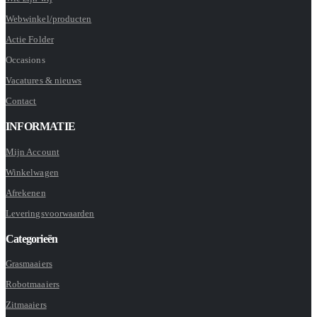
Webwinkel/producten
Actie Folder
Occasions
Vacatures & nieuws
Contact
INFORMATIE
Mijn Account
Winkelwagen
Afrekenen
Leveringsvoorwaarden
Categorieën
Grasmaaiers
Robotmaaiers
Zitmaaiers