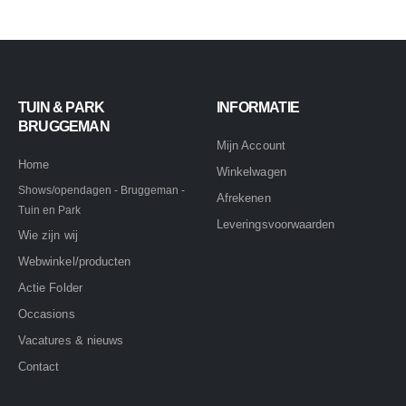
TUIN & PARK
INFORMATIE
BRUGGEMAN
Mijn Account
Home
Winkelwagen
Shows/opendagen - Bruggeman -
Afrekenen
Tuin en Park
Leveringsvoorwaarden
Wie zijn wij
Webwinkel/producten
Actie Folder
Occasions
Vacatures & nieuws
Contact