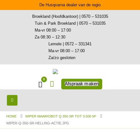
De Husqvarna dealer van de regio
Broekland (Hoofdkantoor) | 0570 – 531035
Tuin & Park Broekland | 0570 – 531035
Ma-vr 08:00 – 17:00
Za 08:30 – 12:30
Lemele | 0572 – 331341
Ma-vr 08:00 – 17:00
Za/zo gesloten
0
Winkelwagen
Afspraak maken
HOME
WIPER MAAIROBOT Q 350 SR TOT 3.500 M²
WIPER-Q-350-SR-HELLING-ACTIE.JPG