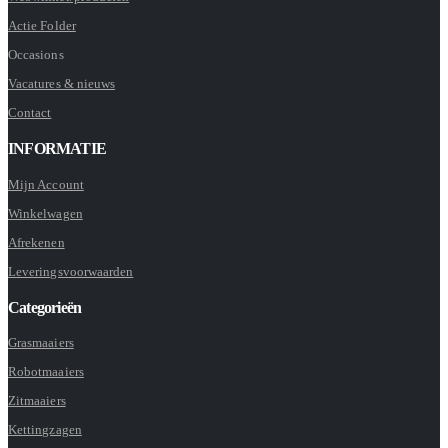
Actie Folder
Occasions
Vacatures & nieuws
Contact
INFORMATIE
Mijn Account
Winkelwagen
Afrekenen
Leveringsvoorwaarden
Categorieën
Grasmaaiers
Robotmaaiers
Zitmaaiers
Kettingzagen