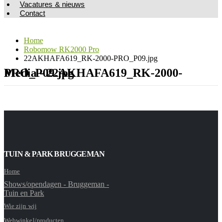
Vacatures & nieuws
Contact
Home
Robomow RK2000 Pro
22AKHAFA619_RK-2000-PRO_P09.jpg
Media - 22AKHAFA619_RK-2000-PRO_P09.jpg
TUIN & PARK BRUGGEMAN
Home
Shows/opendagen - Bruggeman -
Tuin en Park
Wie zijn wij
Webwinkel/producten