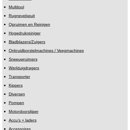
Multitool
Rugnevelspuit
Opruimen en Reinigen
Hogedrukreiniger
Bladblazers/Zuigers
Onkruidborstelmachines / Veegmachines
Sneeuwruimers
Werktuigdragers
Transporter
Kippers
Diversen
Pompen
Motordoorslijper
Accu’s + laders
Accessoires