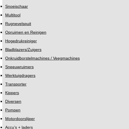
Snoeischaar
Multitool
Rugnevelspuit
Opruimen en Reinigen
Hogedrukreiniger
Bladblazers/Zuigers
Onkruidborstelmachines / Veegmachines
Sneeuwruimers
Werktuigdragers
Transporter
Kippers
Diversen
Pompen
Motordoorslijper
Accu’s + laders