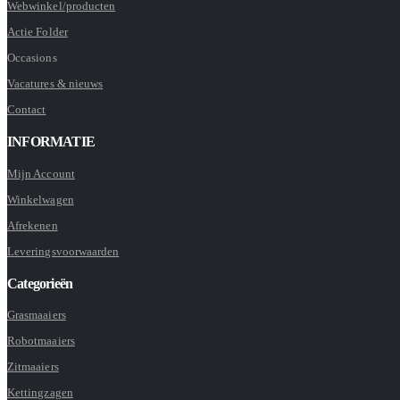
Webwinkel/producten
Actie Folder
Occasions
Vacatures & nieuws
Contact
INFORMATIE
Mijn Account
Winkelwagen
Afrekenen
Leveringsvoorwaarden
Categorieën
Grasmaaiers
Robotmaaiers
Zitmaaiers
Kettingzagen