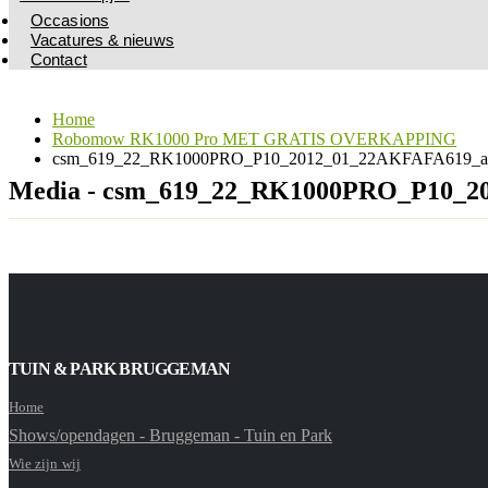
Occasions
Vacatures & nieuws
Contact
Home
Robomow RK1000 Pro MET GRATIS OVERKAPPING
csm_619_22_RK1000PRO_P10_2012_01_22AKFAFA619_aa
Media - csm_619_22_RK1000PRO_P10_2
TUIN & PARK BRUGGEMAN
Home
Shows/opendagen - Bruggeman - Tuin en Park
Wie zijn wij