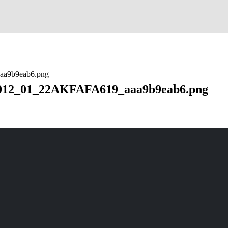
a9b9eab6.png
012_01_22AKFAFA619_aaa9b9eab6.png