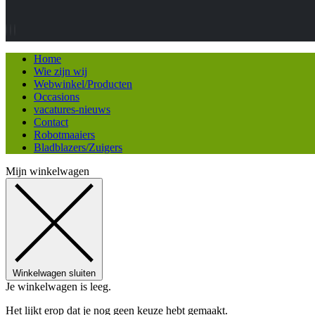
Home
Wie zijn wij
Webwinkel/Producten
Occasions
vacatures-nieuws
Contact
Robotmaaiers
Bladblazers/Zuigers
Mijn winkelwagen
Winkelwagen sluiten
Je winkelwagen is leeg.
Het lijkt erop dat je nog geen keuze hebt gemaakt.