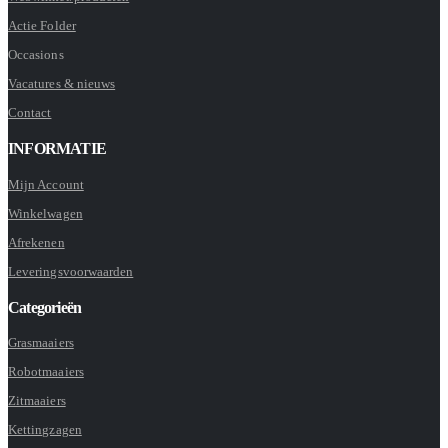
Actie Folder
Occasions
Vacatures & nieuws
Contact
INFORMATIE
Mijn Account
Winkelwagen
Afrekenen
Leveringsvoorwaarden
Categorieën
Grasmaaiers
Robotmaaiers
Zitmaaiers
Kettingzagen