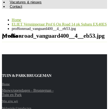
Vacatures & nieuws
Contact
Home
ELIET Versnipperaar Prof 6 On Road 14 pk Subaru EX40ES
prof6onroad_vanguard400__4__eb53.jpg
Media - prof6onroad_vanguard400__4__eb53.jpg
TUIN & PARK BRUGGEMAN
Home
Shows/opendagen - Bruggeman -
Tuin en Park
Wie zijn wij
Webwinkel/producten