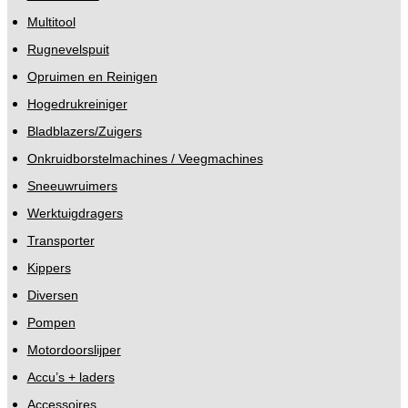
Multitool
Rugnevelspuit
Opruimen en Reinigen
Hogedrukreiniger
Bladblazers/Zuigers
Onkruidborstelmachines / Veegmachines
Sneeuwruimers
Werktuigdragers
Transporter
Kippers
Diversen
Pompen
Motordoorslijper
Accu’s + laders
Accessoires