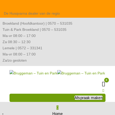
De Husqvarna dealer van de regio
Broekland (Hoofdkantoor) | 0570 – 531035
Tuin & Park Broekland | 0570 – 531035
Ma-vr 08:00 – 17:00
Za 08:30 – 12:30
Lemele | 0572 – 331341
Ma-vr 08:00 – 17:00
Za/zo gesloten
0
Wink
Afspraak maken
Home