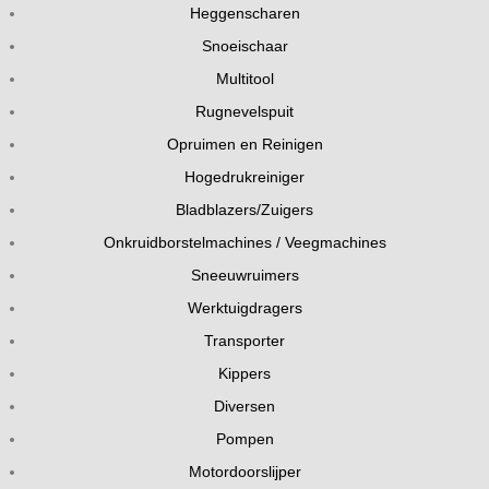
Heggenscharen
Snoeischaar
Multitool
Rugnevelspuit
Opruimen en Reinigen
Hogedrukreiniger
Bladblazers/Zuigers
Onkruidborstelmachines / Veegmachines
Sneeuwruimers
Werktuigdragers
Transporter
Kippers
Diversen
Pompen
Motordoorslijper