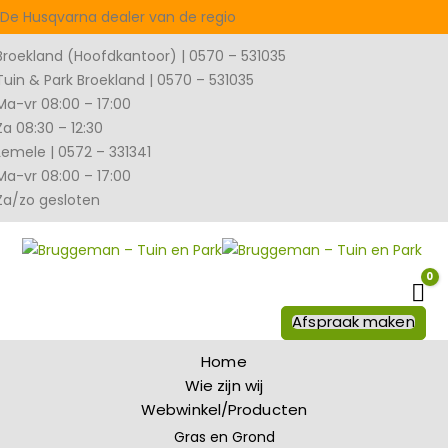
De Husqvarna dealer van de regio
Broekland (Hoofdkantoor) | 0570 – 531035
Tuin & Park Broekland | 0570 – 531035
Ma-vr 08:00 – 17:00
Za 08:30 – 12:30
Lemele | 0572 – 331341
Ma-vr 08:00 – 17:00
Za/zo gesloten
0
Wi
Afspraak maken
Home
Wie zijn wij
Webwinkel/Producten
Gras en Grond