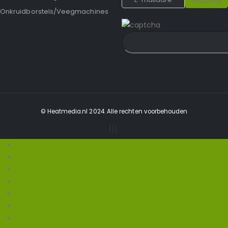
Onkruidborstels/Veegmachines
© Heatmedia.nl 2024. Alle rechten voorbehouden
Home
Wie zijn wij
Webwinkel/Producten
Occasions
vacatures-nieuws
Contact
Robotmaaiers