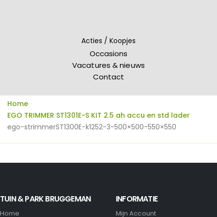
Acties / Koopjes
Occasions
Vacatures & nieuws
Contact
Home
EGO TRIMMER ST1301E-S KIT 2.5 ah accu en std lader
ego-strimmerST1300E-k1252-3-500×500-550×550
TUIN & PARK BRUGGEMAN
INFORMATIE
Home
Mijn Account