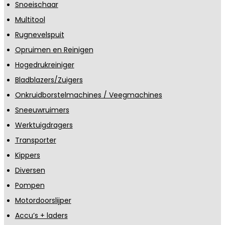
Snoeischaar
Multitool
Rugnevelspuit
Opruimen en Reinigen
Hogedrukreiniger
Bladblazers/Zuigers
Onkruidborstelmachines / Veegmachines
Sneeuwruimers
Werktuigdragers
Transporter
Kippers
Diversen
Pompen
Motordoorslijper
Accu’s + laders