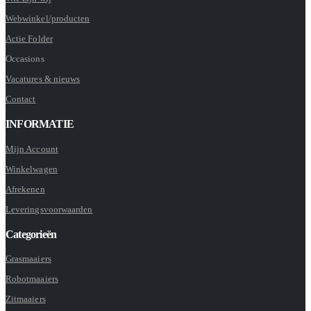
Webwinkel/producten
Actie Folder
Occasions
Vacatures & nieuws
Contact
INFORMATIE
Mijn Account
Winkelwagen
Afrekenen
Leveringsvoorwaarden
Categorieën
Grasmaaiers
Robotmaaiers
Zitmaaiers