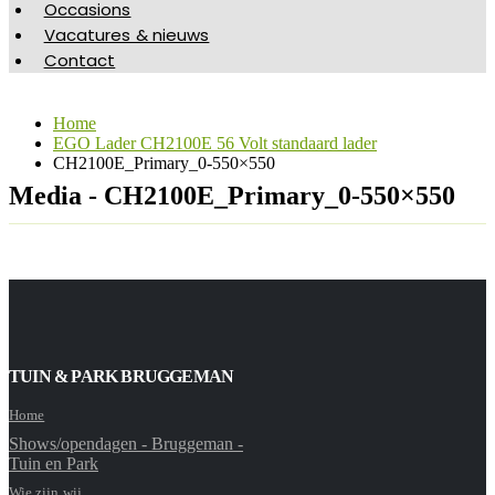
Occasions
Vacatures & nieuws
Contact
Home
EGO Lader CH2100E 56 Volt standaard lader
CH2100E_Primary_0-550×550
Media - CH2100E_Primary_0-550×550
TUIN & PARK BRUGGEMAN
Home
Shows/opendagen - Bruggeman -
Tuin en Park
Wie zijn wij