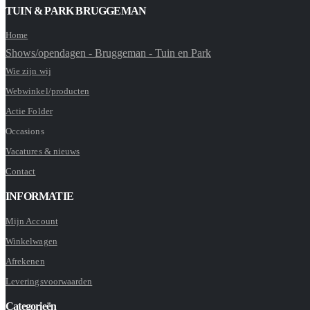
TUIN & PARK BRUGGEMAN
Home
Shows/opendagen - Bruggeman - Tuin en Park
Wie zijn wij
Webwinkel/producten
Actie Folder
Occasions
Vacatures & nieuws
Contact
INFORMATIE
Mijn Account
Winkelwagen
Afrekenen
Leveringsvoorwaarden
Categorieën