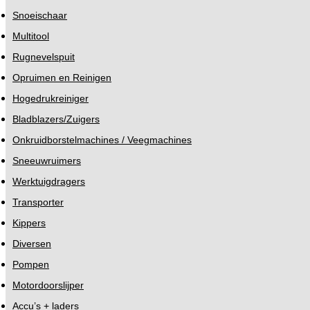
Snoeischaar
Multitool
Rugnevelspuit
Opruimen en Reinigen
Hogedrukreiniger
Bladblazers/Zuigers
Onkruidborstelmachines / Veegmachines
Sneeuwruimers
Werktuigdragers
Transporter
Kippers
Diversen
Pompen
Motordoorslijper
Accu’s + laders