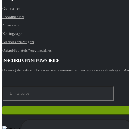
Grasmaaiers
Robotmaaiers
Zitmaaiers
Kettingzagen
Bladblazers/Zuigers
Onkruidborstels/Veegmachines
INSCHRIJVEN NIEUWSBRIEF
Ontvang de laatste informatie over evenementen, verkopen en aanbiedingen. A