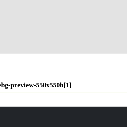
R
ebg-preview-550x550h[1]