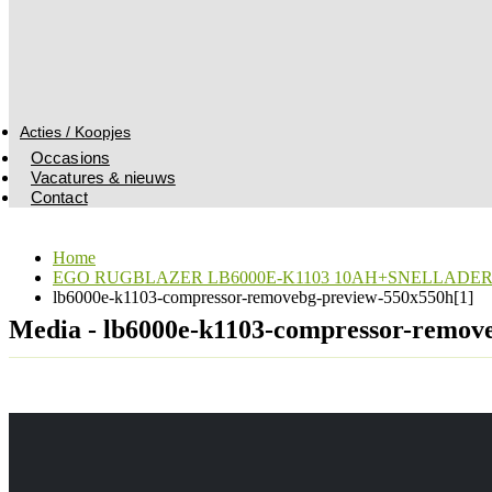
Acties / Koopjes
Occasions
Vacatures & nieuws
Contact
Home
EGO RUGBLAZER LB6000E-K1103 10AH+SNELLADE
lb6000e-k1103-compressor-removebg-preview-550x550h[1]
Media - lb6000e-k1103-compressor-remov