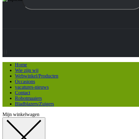
Home
Wie zijn wij
Webwinkel/Producten
Occasions
vacatures-nieuws
Contact
Robotmaaiers
Bladblazers/Zuigers
Mijn winkelwagen