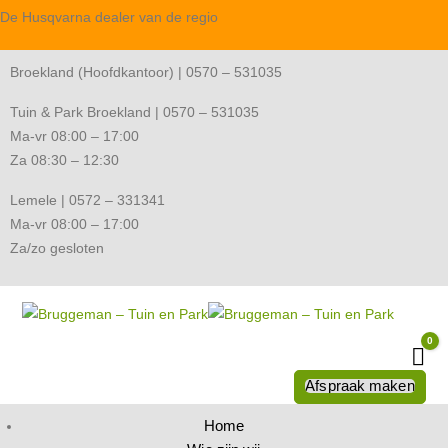
De Husqvarna dealer van de regio
Broekland (Hoofdkantoor) | 0570 – 531035
Tuin & Park Broekland | 0570 – 531035
Ma-vr 08:00 – 17:00
Za 08:30 – 12:30
Lemele | 0572 – 331341
Ma-vr 08:00 – 17:00
Za/zo gesloten
0
Wi
Afspraak maken
Home