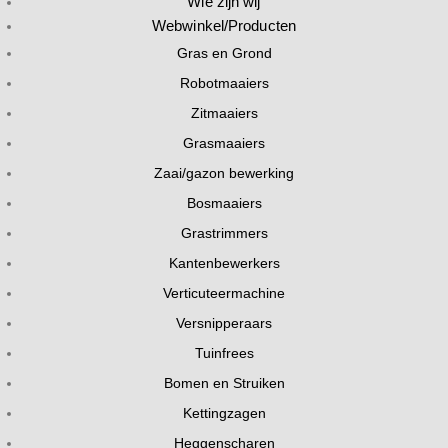
Wie zijn wij
Webwinkel/Producten
Gras en Grond
Robotmaaiers
Zitmaaiers
Grasmaaiers
Zaai/gazon bewerking
Bosmaaiers
Grastrimmers
Kantenbewerkers
Verticuteermachine
Versnipperaars
Tuinfrees
Bomen en Struiken
Kettingzagen
Heggenscharen