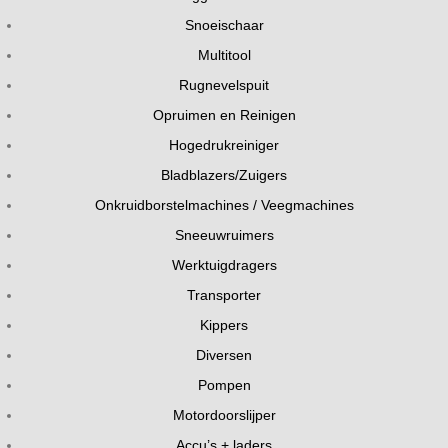
Snoeischaar
Multitool
Rugnevelspuit
Opruimen en Reinigen
Hogedrukreiniger
Bladblazers/Zuigers
Onkruidborstelmachines / Veegmachines
Sneeuwruimers
Werktuigdragers
Transporter
Kippers
Diversen
Pompen
Motordoorslijper
Accu’s + laders